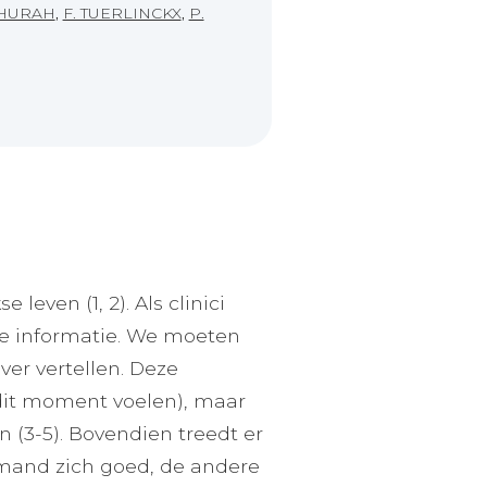
THURAH
,
F. TUERLINCKX
,
P.
leven (1, 2). Als clinici
le informatie. We moeten
ver vertellen. Deze
 dit moment voelen), maar
(3-5). Bovendien treedt er
iemand zich goed, de andere