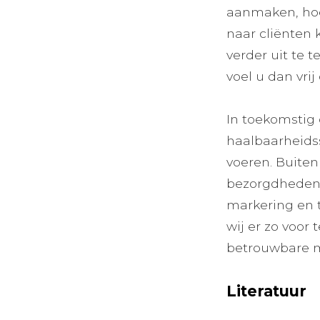
aanmaken, hoe 
naar cliënten
verder uit te t
voel u dan vri
In toekomstig 
haalbaarheids
voeren. Buite
bezorgdheden o
markering en t
wij er zo voor
betrouwbare m
Literatuur