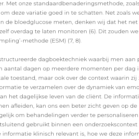
. Met onze standaardbenaderingsmethode, zoals he
 om deze variatie goed in te schatten. Net zoals we
en de bloedglucose meten, denken wij dat het net 
zelf overdag te laten monitoren (6). Dit zouden we
mpling’-methode (ESM) (7, 8).
structureerde dagboektechniek waarbij men aan 
 aantal dagen op meerdere momenten per dag i
le toestand, maar ook over de context waarin zij zi
formatie te verzamelen over de dynamiek van em
an het dagelijkse leven van de cliënt. De informati
n afleiden, kan ons een beter zicht geven op de l
elijk om behandelingen verder te personalisere
itsluitend gebruikt binnen een onderzoekscontext (
e informatie klinisch relevant is, hoe we deze in