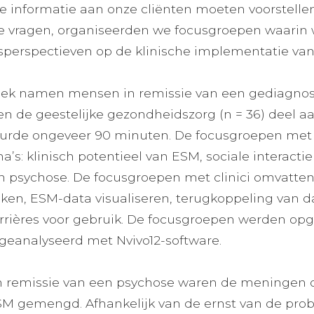
e informatie aan onze cliënten moeten voorstell
ze vragen, organiseerden we focusgroepen waarin 
sperspectieven op de klinische implementatie va
oek namen mensen in remissie van een gediagnost
nen de geestelijke gezondheidszorg (n = 36) deel a
urde ongeveer 90 minuten. De focusgroepen met
’s: klinisch potentieel van ESM, sociale interact
an psychose. De focusgroepen met clinici omvatte
iken, ESM-data visualiseren, terugkoppeling van d
arrières voor gebruik. De focusgroepen werden op
geanalyseerd met Nvivo12-software.
in remissie van een psychose waren de meningen o
SM gemengd. Afhankelijk van de ernst van de pr