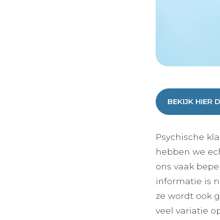
BEKIJK HIER 
Psychische klac
hebben we ech
ons vaak beper
informatie is 
ze wordt ook g
veel variatie 