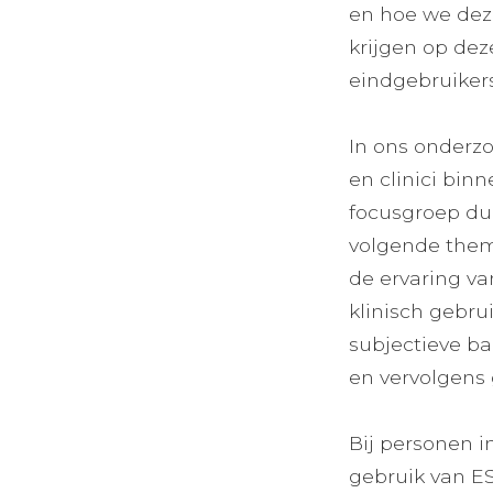
en hoe we dez
krijgen op de
eindgebruiker
In ons onderz
en clinici bin
focusgroep du
volgende thema
de ervaring v
klinisch gebru
subjectieve b
en vervolgens 
Bij personen 
gebruik van E