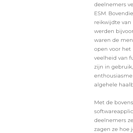
deelnemers ver
ESM. Bovendie
reikwijdte van
werden bijvoor
waren de meni
open voor het 
veelheid van f
zijn in gebrui
enthousiasme w
algehele haalb
Met de bovens
softwareapplic
deelnemers ze
zagen ze hoe j