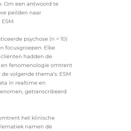
en. Om een antwoord te
we peilden naar
n ESM.
iceerde psychose (n = 10)
an focusgroepen. Elke
 cliënten hadden de
ie en fenomenologie omtrent
n de volgende thema’s: ESM
ata in realtime en
genomen, getranscribeerd
mtrent het klinische
oblematiek namen de