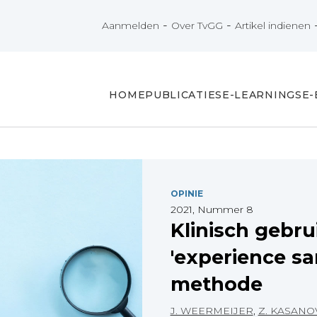
-
-
Aanmelden
Over TvGG
Artikel indienen
HOME
PUBLICATIES
E-LEARNINGS
E
OPINIE
2021, Nummer 8
Klinisch gebru
'experience sa
methode
J. WEERMEIJER
,
Z. KASANO