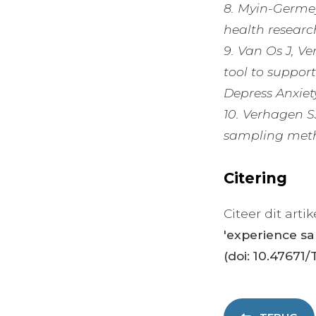
8. Myin-Germey
health researc
9. Van Os J, V
tool to support
Depress Anxiety
10. Verhagen S
sampling method
Citering
Citeer dit artik
'experience s
(doi: 10.47671/