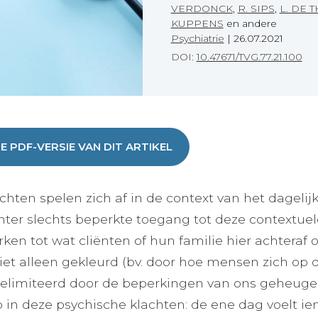
VERDONCK
,
R. SIPS
,
L. DE 
KUPPENS
en andere
Psychiatrie
|
26.07.2021
DOI:
10.47671/TVG.77.21.100
DE PDF-VERSIE VAN DIT ARTIKEL
hten spelen zich af in de context van het dagelijkse 
ter slechts beperkte toegang tot deze contextue
ken tot wat cliënten of hun familie hier achteraf o
niet alleen gekleurd (bv. door hoe mensen zich op
elimiteerd door de beperkingen van ons geheugen 
op in deze psychische klachten: de ene dag voelt 