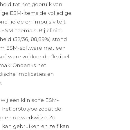
eid tot het gebruik van
dige ESM-items de volledige
d liefde en impulsiviteit
ESM-thema’s. Bij clinici
id (32/36, 88,89%) stond
j om ESM-software met een
software voldoende flexibel
gemak. Ondanks het
dische implicaties en
.
wij een klinische ESM-
 het prototype zodat de
n en de werkwijze. Zo
 kan gebruiken en zelf kan