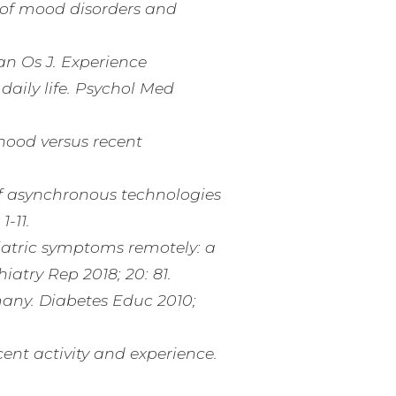
 of mood disorders and
van Os J. Experience
aily life. Psychol Med
dhood versus recent
 of asynchronous technologies
-11.
iatric symptoms remotely: a
atry Rep 2018; 20: 81.
many. Diabetes Educ 2010;
cent activity and experience.