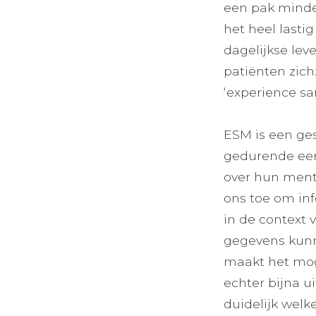
een pak minder
het heel lastig
dagelijkse lev
patiënten zich
‘experience sa
ESM is een ge
gedurende een
over hun menta
ons toe om in
in de context v
gegevens kunne
maakt het mog
echter bijna u
duidelijk welk