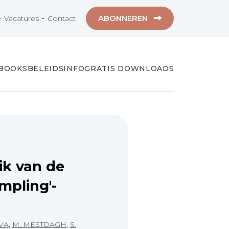
-
-
ABONNEREN
Vacatures
Contact
-BOOKS
BELEIDSINFO
GRATIS DOWNLOADS
ik van de
mpling'-
VA
,
M. MESTDAGH
,
S.