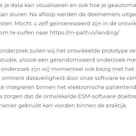
je data kan visualiseren en ook hoe je geautomat
 kan sturen. Na afloop werden de deelnemers uitg
esten. Mocht u zelf geïnteresseerd zijn in de ontwi
j om te surfen naar
https://m-path.io/landing/
onderzoek zullen wij het ontwikkelde prototype ve
studie, alsook een gerandomiseerd onderzoek met 
n onderzoek zijn wij momenteel ook bezig met het
mtrent dataveiligheid door onze software te cer
e integreren binnen het elektronische patiëntend
 te zorgen dat de ontwikkelde ESM-software doeltre
anier gebruikt kan worden binnen de praktijk.