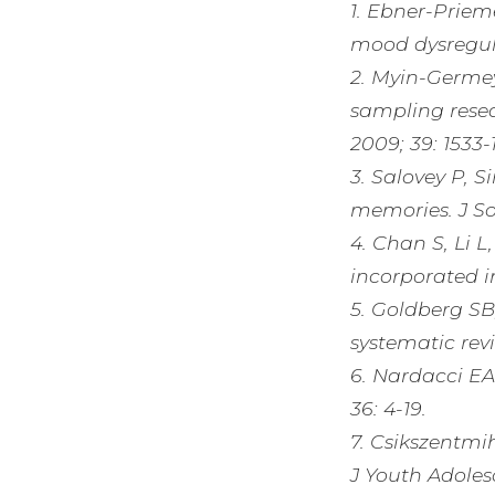
1. Ebner-Priem
mood dysregula
2. Myin-Germeys
sampling resea
2009; 39: 1533-
3. Salovey P, S
memories. J So
4. Chan S, Li L
incorporated in
5. Goldberg SB
systematic rev
6. Nardacci EA
36: 4-19.
7. Csikszentmih
J Youth Adolesc