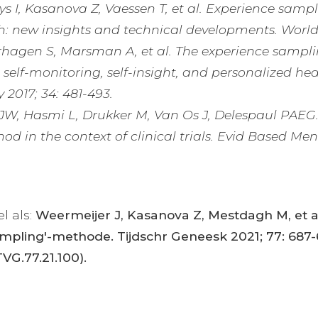
s I, Kasanova Z, Vaessen T, et al. Experience sam
h: new insights and technical developments. World P
erhagen S, Marsman A, et al. The experience sam
 self-monitoring, self-insight, and personalized heal
 2017; 34: 481-493.
JW, Hasmi L, Drukker M, Van Os J, Delespaul PAEG.
 in the context of clinical trials. Evid Based Ment
el als:
Weermeijer J, Kasanova Z, Mestdagh M, et al
ampling'-methode. Tijdschr Geneesk 2021; 77: 687
TVG.77.21.100).