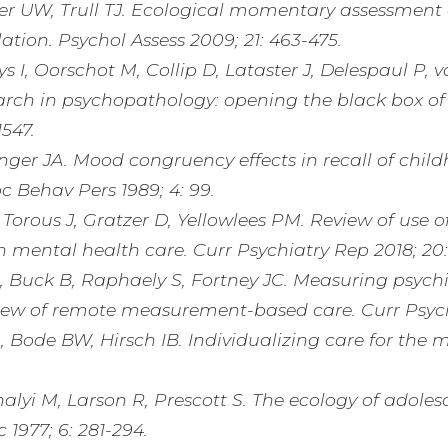
er UW, Trull TJ. Ecological momentary assessment
tion. Psychol Assess 2009; 21: 463-475.
 I, Oorschot M, Collip D, Lataster J, Delespaul P, 
rch in psychopathology: opening the black box of d
1547.
inger JA. Mood congruency effects in recall of chil
c Behav Pers 1989; 4: 99.
, Torous J, Gratzer D, Yellowlees PM. Review of use
 mental health care. Curr Psychiatry Rep 2018; 20: 1
, Buck B, Raphaely S, Fortney JC. Measuring psych
iew of remote measurement-based care. Curr Psychi
, Bode BW, Hirsch IB. Individualizing care for the 
alyi M, Larson R, Prescott S. The ecology of adoles
 1977; 6: 281-294.