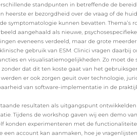
schillende standpunten in betreffende de bereidh
n heerste er bezorgdheid over de vraag of de hui
 de symptomatologie kunnen bevatten. Thema’s ron
beeld aangehaald als nieuwe, psychosespecifieke 
ngen eveneens verdeeld, maar de grote meerderhe
klinische gebruik van ESM. Clinici vragen daarbi
uncties en visualisatiemogelijkheden. Zo moet de 
k, zonder dat dit ten koste gaat van het gebruiks
erden er ook zorgen geuit over technologie, juri
aarheid van software-implementatie in de praktijk
taande resultaten als uitgangspunt ontwikkelden 
atie. Tijdens de workshop gaven wij een demo van
lf konden experimenteren met de functionaliteite
e een account kan aanmaken, hoe je vragenlijsten