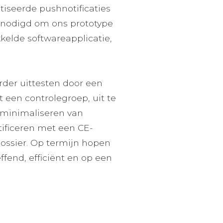
iseerde pushnotificaties
enodigd om ons prototype
kkelde softwareapplicatie,
rder uittesten door een
een controlegroep, uit te
 minimaliseren van
tificeren met een CE-
ossier. Op termijn hopen
ffend, efficiënt en op een