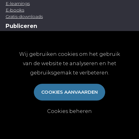
E-learnings
E-books
Gratis-downloads
Publiceren
Artikel indienen
Vacature publiceren
Abonnementen
Wij gebruiken cookies om het gebruik
Abonneren
van de website te analyseren en het
Aanmelden
gebruiksgemak te verbeteren.
Algemene abonnementsvoorwaarden
TvGG
COOKIES AANVAARDEN
Over ons
Colofon
Contact
Cookies beheren
© Tijdschrift voor Geneeskunde vzw 2025
|
Privacy
|
Cookies