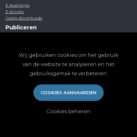
E-learnings
E-books
Gratis-downloads
Publiceren
Artikel indienen
Vacature publiceren
Abonnementen
Wij gebruiken cookies om het gebruik
Abonneren
van de website te analyseren en het
Aanmelden
gebruiksgemak te verbeteren.
Algemene abonnementsvoorwaarden
TvGG
COOKIES AANVAARDEN
Over ons
Colofon
Contact
Cookies beheren
© Tijdschrift voor Geneeskunde vzw 2025
|
Privacy
|
Cookies