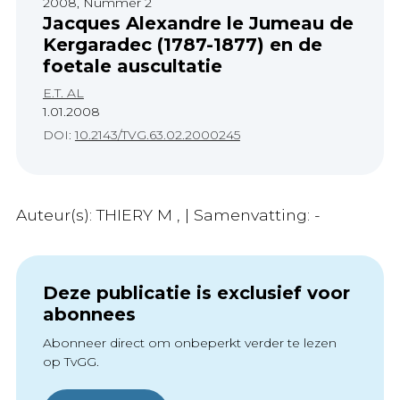
2008, Nummer 2
Jacques Alexandre le Jumeau de
Kergaradec (1787-1877) en de
foetale auscultatie
E.T. AL
1.01.2008
DOI:
10.2143/TVG.63.02.2000245
Auteur(s): THIERY M , | Samenvatting: -
Deze publicatie is exclusief voor
abonnees
Abonneer direct om onbeperkt verder te lezen
op TvGG.