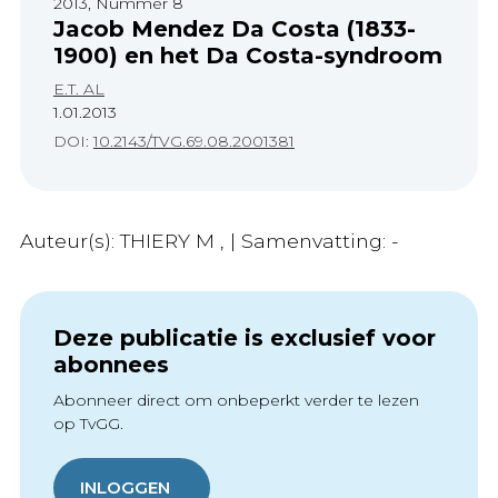
2013, Nummer 8
Jacob Mendez Da Costa (1833-
1900) en het Da Costa-syndroom
E.T. AL
1.01.2013
DOI:
10.2143/TVG.69.08.2001381
Auteur(s): THIERY M , | Samenvatting: -
Deze publicatie is exclusief voor
abonnees
Abonneer direct om onbeperkt verder te lezen
op TvGG.
INLOGGEN