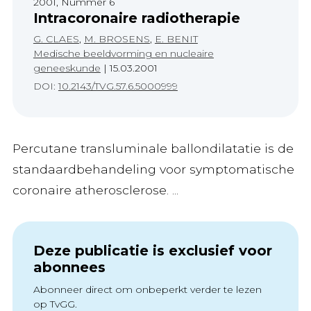
2001, Nummer 6
Intracoronaire radiotherapie
G. CLAES
,
M. BROSENS
,
E. BENIT
Medische beeldvorming en nucleaire
geneeskunde
|
15.03.2001
DOI:
10.2143/TVG.57.6.5000999
Percutane transluminale ballondilatatie is de
standaardbehandeling voor symptomatische
coronaire atherosclerose. ...
Deze publicatie is exclusief voor
abonnees
Abonneer direct om onbeperkt verder te lezen
op TvGG.