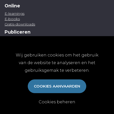
Online
E-learnings
E-books
Gratis-downloads
Publiceren
Artikel indienen
Vacature publiceren
Abonnementen
Wij gebruiken cookies om het gebruik
Abonneren
van de website te analyseren en het
Aanmelden
gebruiksgemak te verbeteren.
Algemene abonnementsvoorwaarden
TvGG
COOKIES AANVAARDEN
Over ons
Colofon
Contact
Cookies beheren
© Tijdschrift voor Geneeskunde vzw 2025