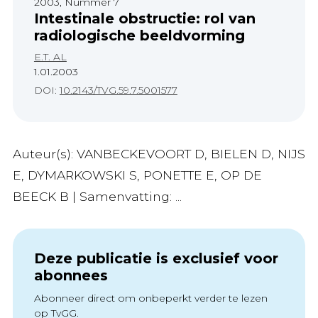
2003, Nummer 7
Intestinale obstructie: rol van
radiologische beeldvorming
E.T. AL
1.01.2003
DOI:
10.2143/TVG.59.7.5001577
Auteur(s): VANBECKEVOORT D, BIELEN D, NIJS
E, DYMARKOWSKI S, PONETTE E, OP DE
BEECK B | Samenvatting: ...
Deze publicatie is exclusief voor
abonnees
Abonneer direct om onbeperkt verder te lezen
op TvGG.