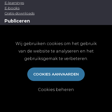
E-learnings
E-books
Gratis-downloads
Publiceren
Artikel indienen
Vacature publiceren
Abonnementen
Wij gebruiken cookies om het gebruik
Abonneren
van de website te analyseren en het
Aanmelden
gebruiksgemak te verbeteren.
Algemene abonnementsvoorwaarden
TvGG
COOKIES AANVAARDEN
Over ons
Colofon
Contact
Cookies beheren
© Tijdschrift voor Geneeskunde vzw 2025
|
Privacy
|
Cookies