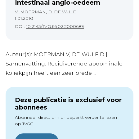
Intestinaal angio-oedeem
V. MOERMAN
,
D. DE WULF
1.01.2010
DOI:
10.2143/TVG.66.02.2000689
Auteur(s): MOERMAN V, DE WULF D |
Samenvatting: Recidiverende abdominale
koliekpijn heeft een zeer brede ...
Deze publicatie is exclusief voor
abonnees
Abonneer direct om onbeperkt verder te lezen
op TvGG.