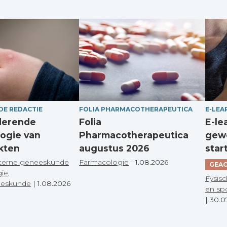
DE REDACTIE
FOLIA PHARMACOTHERAPEUTICA
E-LEA
derende
Folia
E-le
ogie van
Pharmacotherapeutica
gewo
kten
augustus 2026
star
terne geneeskunde
Farmacologie
|
1.08.2026
GEAC
gie
,
Fysisc
eeskunde
|
1.08.2026
en sp
|
30.0