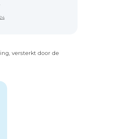
R
24
ng, versterkt door de