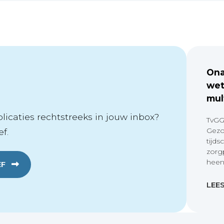
Ona
wet
mul
icaties rechtstreeks in jouw inbox?
TvGG
Gezo
f.
tijds
zorg
heen
EF
LEE