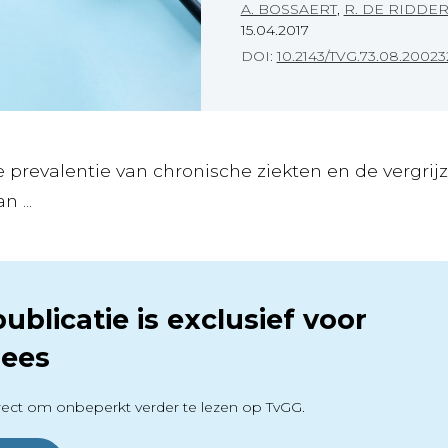
A. BOSSAERT
,
R. DE RIDDE
15.04.2017
DOI:
10.2143/TVG.73.08.20023
prevalentie van chronische ziekten en de vergrijzi
 ...
ublicatie is exclusief voor
ees
ect om onbeperkt verder te lezen op TvGG.