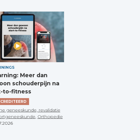
RNINGS
arning: Meer dan
on schouderpijn na
t-to-fitness
CREDITEERD
he geneeskunde, revalidatie
ortgeneeskunde
,
Orthopedie
7.2026