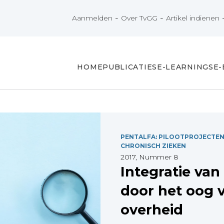
-
-
Aanmelden
Over TvGG
Artikel indienen
HOME
PUBLICATIES
E-LEARNINGS
E
PENTALFA: PILOOTPROJECTE
CHRONISCH ZIEKEN
2017, Nummer 8
Integratie van
door het oog 
overheid