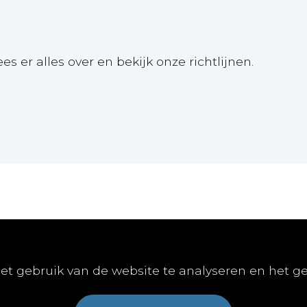
ees er alles over en bekijk onze richtlijnen.
Online
Publiceren
Abon
et gebruik van de website te analyseren en het g
E-learnings
Artikel indienen
Abonn
E-books
Vacature publiceren
Aanme