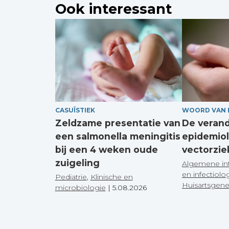
Ook interessant
CASUÏSTIEK
WOORD VAN 
Zeldzame presentatie van
De veran
een salmonella meningitis
epidemiol
bij een 4 weken oude
vectorzie
zuigeling
Algemene in
en infectiolo
Pediatrie
,
Klinische en
Huisartsgen
microbiologie
|
5.08.2026