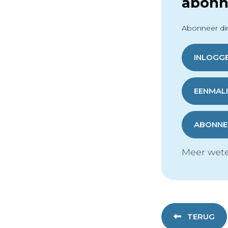
abonn
Abonneer dir
INLOGG
EENMALI
ABONNER
Meer wete
TERUG