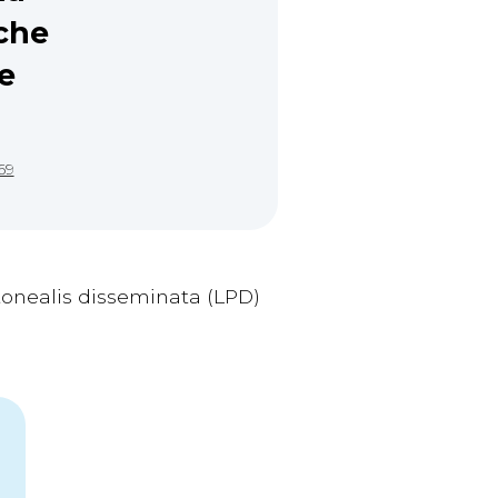
che
ie
69
tonealis disseminata (LPD)