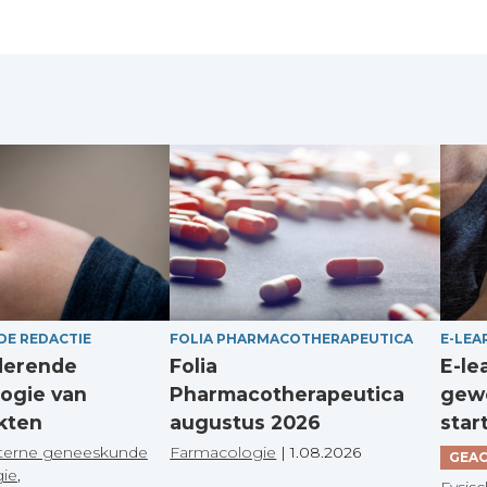
DE REDACTIE
FOLIA PHARMACOTHERAPEUTICA
E-LEA
derende
Folia
E-le
ogie van
Pharmacotherapeutica
gewo
kten
augustus 2026
star
terne geneeskunde
Farmacologie
|
1.08.2026
GEAC
gie
,
Fysisc