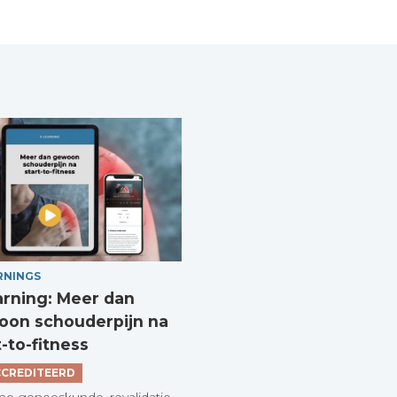
RNINGS
arning: Meer dan
on schouderpijn na
t-to-fitness
CREDITEERD
he geneeskunde, revalidatie