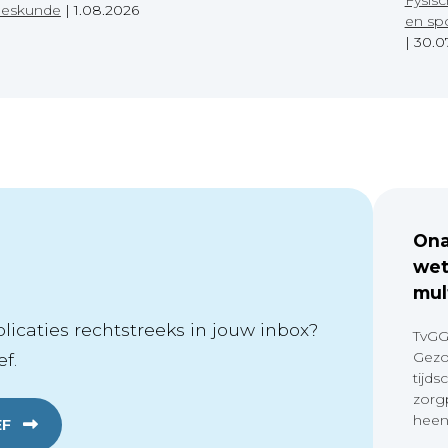
eeskunde
|
1.08.2026
en sp
|
30.0
Ona
wet
mul
icaties rechtstreeks in jouw inbox?
TvGG
Gezo
f.
tijds
zorg
heen
EF