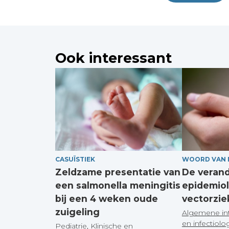
Ook interessant
CASUÏSTIEK
WOORD VAN 
Zeldzame presentatie van
De veran
een salmonella meningitis
epidemiol
bij een 4 weken oude
vectorzie
zuigeling
Algemene in
en infectiolo
Pediatrie
,
Klinische en