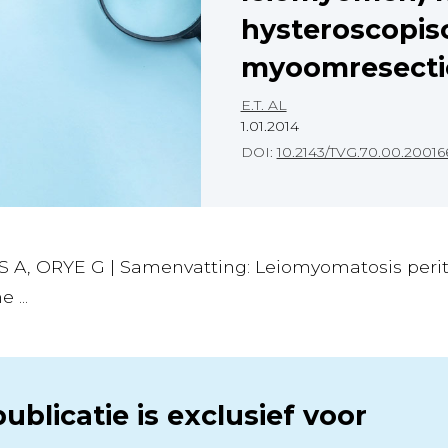
hysteroscopis
myoomresect
E.T. AL
1.01.2014
DOI:
10.2143/TVG.70.00.20016
S A, ORYE G | Samenvatting: Leiomyomatosis peri
 ...
ublicatie is exclusief voor