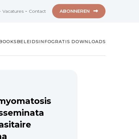
-
-
ABONNEREN
Vacatures
Contact
-BOOKS
BELEIDSINFO
GRATIS DOWNLOADS
omyomatosis
isseminata
asitaire
na