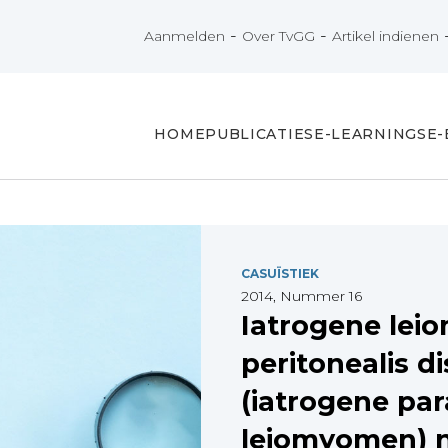
-
-
Aanmelden
Over TvGG
Artikel indienen
HOME
PUBLICATIES
E-LEARNINGS
E
CASUÏSTIEK
2014, Nummer 16
Iatrogene lei
peritonealis d
(iatrogene par
leiomyomen) 