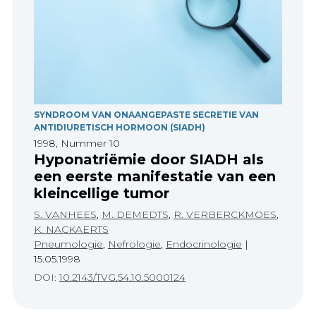
SYNDROOM VAN ONAANGEPASTE SECRETIE VAN
ANTIDIURETISCH HORMOON (SIADH)
1998, Nummer 10
Hyponatriëmie door SIADH als
een eerste manifestatie van een
kleincellige tumor
S. VANHEES
,
M. DEMEDTS
,
R. VERBERCKMOES
,
K. NACKAERTS
Pneumologie
,
Nefrologie
,
Endocrinologie
|
15.05.1998
DOI:
10.2143/TVG.54.10.5000124