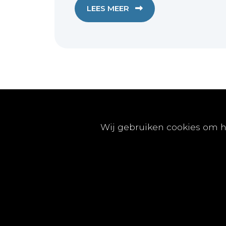
LEES MEER
Publicaties
Wij gebruiken cookies om h
Artikels
Nummers
Beleidsinfo
Proefschriften
Vacatures
© Tijdschrift voor Geneeskunde vzw 2025 |
Privac