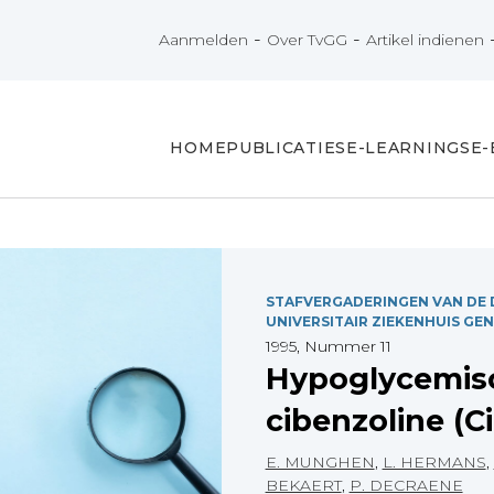
-
-
Aanmelden
Over TvGG
Artikel indienen
HOME
PUBLICATIES
E-LEARNINGS
E
STAFVERGADERINGEN VAN DE D
UNIVERSITAIR ZIEKENHUIS GE
1995, Nummer 11
Hypoglycemis
cibenzoline (C
E. MUNGHEN
,
L. HERMANS
,
BEKAERT
,
P. DECRAENE