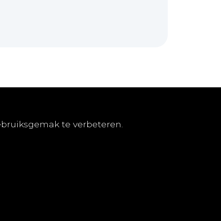
nementen
TvGG
ebruiksgemak te verbeteren.
eren
Over ons
lden
Colofon
ene abonnementsvoorwaarden
Contact