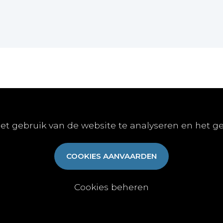
Online
Publiceren
Abon
et gebruik van de website te analyseren en het g
E-learnings
Artikel indienen
Abonn
E-books
Vacature publiceren
Aanme
COOKIES AANVAARDEN
Gratis-downloads
Algem
Cookies beheren
y
|
Cookies