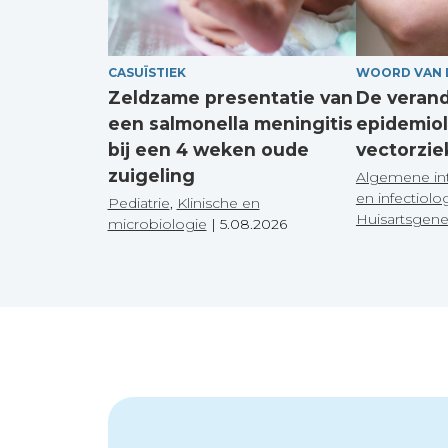
CASUÏSTIEK
WOORD VAN 
Zeldzame presentatie van
De veran
een salmonella meningitis
epidemiol
bij een 4 weken oude
vectorzie
zuigeling
Algemene in
en infectiolo
Pediatrie
,
Klinische en
Huisartsgen
microbiologie
|
5.08.2026