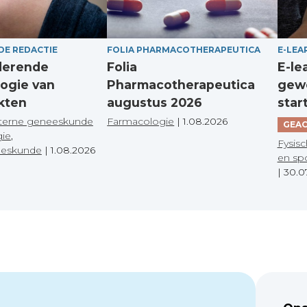
DE REDACTIE
FOLIA PHARMACOTHERAPEUTICA
E-LEA
derende
Folia
E-le
ogie van
Pharmacotherapeutica
gewo
kten
augustus 2026
star
terne geneeskunde
Farmacologie
|
1.08.2026
GEAC
gie
,
Fysisc
eeskunde
|
1.08.2026
en sp
|
30.0