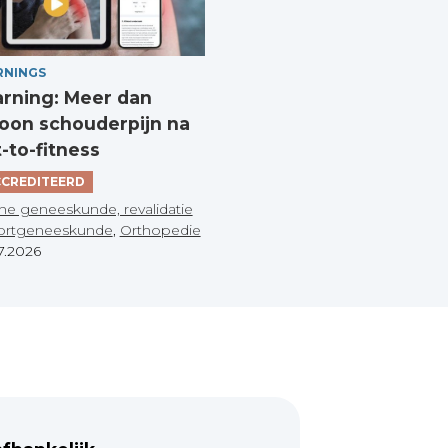
RNINGS
arning: Meer dan
on schouderpijn na
t-to-fitness
CREDITEERD
he geneeskunde, revalidatie
ortgeneeskunde
,
Orthopedie
7.2026