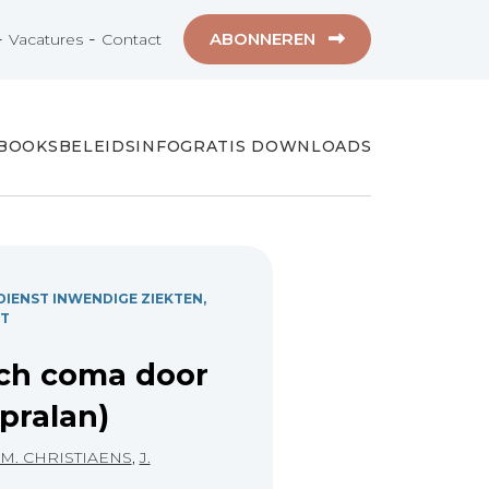
-
-
ABONNEREN
Vacatures
Contact
-BOOKS
BELEIDSINFO
GRATIS DOWNLOADS
IENST INWENDIGE ZIEKTEN,
NT
ch coma door
ipralan)
M. CHRISTIAENS
,
J.