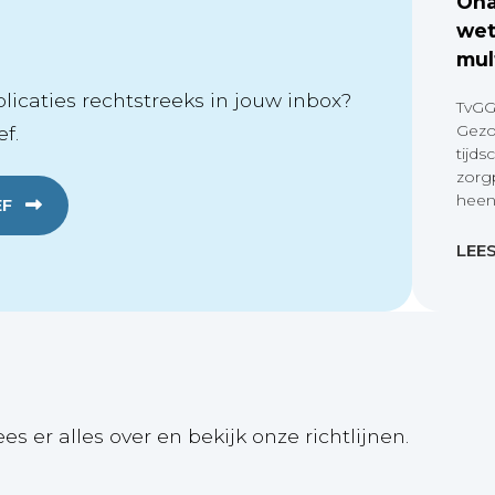
Ona
wet
mul
icaties rechtstreeks in jouw inbox?
TvGG
Gezo
f.
tijds
zorg
heen
EF
LEE
ees er alles over en bekijk onze richtlijnen.