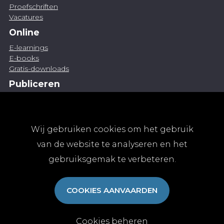
Proefschriften
Vacatures
Online
E-learnings
E-books
Gratis-downloads
Publiceren
Artikel indienen
Vacature publiceren
Abonnementen
Wij gebruiken cookies om het gebruik
Abonneren
van de website te analyseren en het
Aanmelden
gebruiksgemak te verbeteren.
Algemene abonnementsvoorwaarden
TvGG
COOKIES AANVAARDEN
Over ons
Colofon
Contact
Cookies beheren