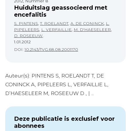
2012, Nummer 8
Huiduitslag geassocieerd met
encefalitis
S. PINTENS
,
T. ROELANDT
,
A. DE CONINCK
,
L.
PIPELEERS
,
L. VERFAILLIE
,
M. D'HAESELEER
,
D. ROSEEUW
,
1.01.2012
DOI:
10.2143/TVG.68.08.2001170
Auteur(s): PINTENS S, ROELANDT T, DE
CONINCK A, PIPELEERS L, VERFAILLIE L,
D’HAESELEER M, ROSEEUW D , | ...
Deze publicatie is exclusief voor
abonnees