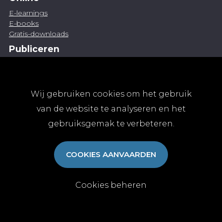
E-learnings
E-books
Gratis-downloads
Publiceren
Artikel indienen
Vacature publiceren
Abonnementen
Wij gebruiken cookies om het gebruik
Abonneren
van de website te analyseren en het
Aanmelden
gebruiksgemak te verbeteren.
Algemene abonnementsvoorwaarden
TvGG
COOKIES AANVAARDEN
Over ons
Colofon
Contact
Cookies beheren
© Tijdschrift voor Geneeskunde vzw 2025
|
Privacy
|
Cookies