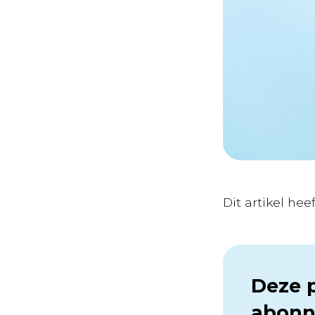
Dit artikel he
Deze p
abonn