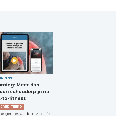
RNINGS
arning: Meer dan
on schouderpijn na
t-to-fitness
CREDITEERD
he geneeskunde, revalidatie