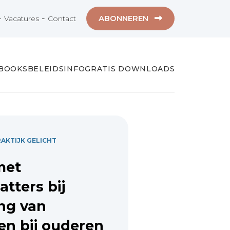
-
-
ABONNEREN
Vacatures
Contact
-BOOKS
BELEIDSINFO
GRATIS DOWNLOADS
RAKTIJK GELICHT
met
atters bij
ng van
n bij ouderen