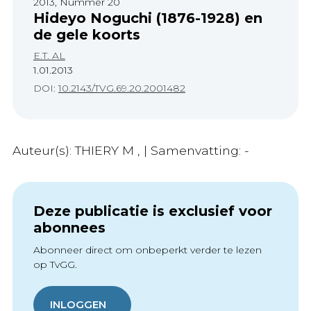
2013, Nummer 20
Hideyo Noguchi (1876-1928) en
de gele koorts
E.T. AL
1.01.2013
DOI:
10.2143/TVG.69.20.2001482
Auteur(s): THIERY M , | Samenvatting: -
Deze publicatie is exclusief voor
abonnees
Abonneer direct om onbeperkt verder te lezen
op TvGG.
INLOGGEN