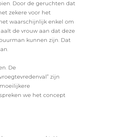
ooien. Door de geruchten dat
het zekere voor het
het waarschijnlijk enkel om
 haalt de vrouw aan dat deze
 buurman kunnen zijn. Dat
man.
en. De
“vroegtevredenval” zijn
moeilijkere
bespreken we het concept