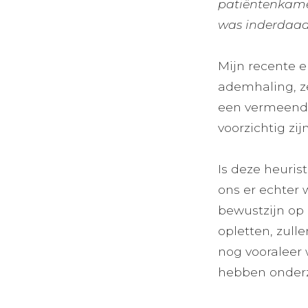
patiëntenkamer,
was inderdaad
Mijn recente e
ademhaling, ze
een vermeende
voorzichtig zi
Is deze heuris
ons er echter 
bewustzijn op 
opletten, zull
nog vooraleer 
hebben onder