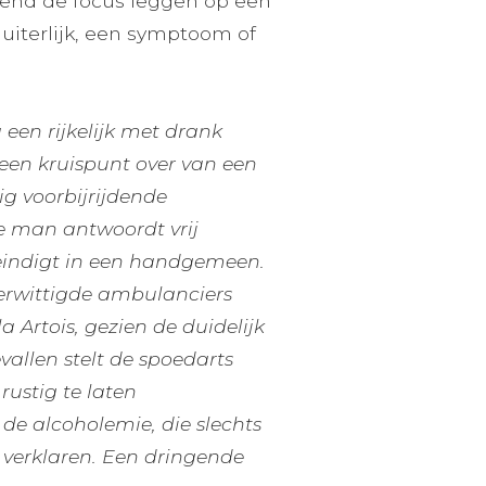
itend de focus leggen op een
 uiterlijk, een symptoom of
een rijkelijk met drank
t een kruispunt over van een
ig voorbijrijdende
e man antwoordt vrij
en eindigt in een handgemeen.
 verwittigde ambulanciers
a Artois, gezien de duidelijk
allen stelt de spoedarts
ustig te laten
de alcoholemie, die slechts
e verklaren. Een dringende