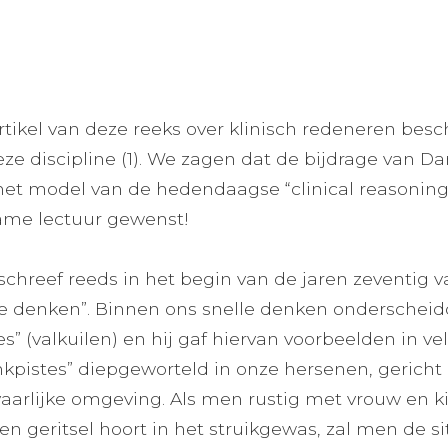
artikel van deze reeks over klinisch redeneren bes
eze discipline (1). We zagen dat de bijdrage van D
het model van de hedendaagse “clinical reasoning
ame lectuur gewenst!
hreef reeds in het begin van de jaren zeventig v
ge denken”. Binnen ons snelle denken onderscheidd
s” (valkuilen) en hij gaf hiervan voorbeelden in ve
enkpistes” diepgeworteld in onze hersenen, gericht
vaarlijke omgeving. Als men rustig met vrouw en k
en geritsel hoort in het struikgewas, zal men de s