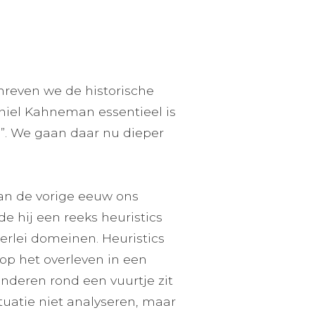
chreven we de historische
aniel Kahneman essentieel is
”. We gaan daar nu dieper
an de vorige eeuw ons
e hij een reeks heuristics
lerlei domeinen. Heuristics
 op het overleven in een
inderen rond een vuurtje zit
ituatie niet analyseren, maar