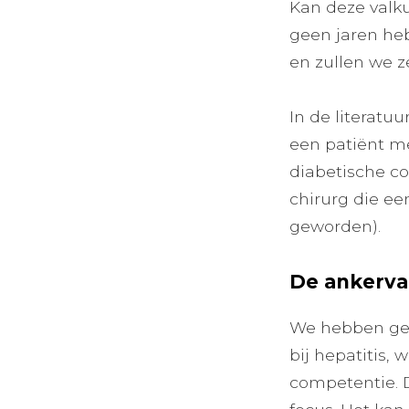
Kan deze valk
geen jaren he
en zullen we z
In de literatuu
een patiënt me
diabetische co
chirurg die e
geworden).
De ankerval
We hebben gel
bij hepatitis, 
competentie. D