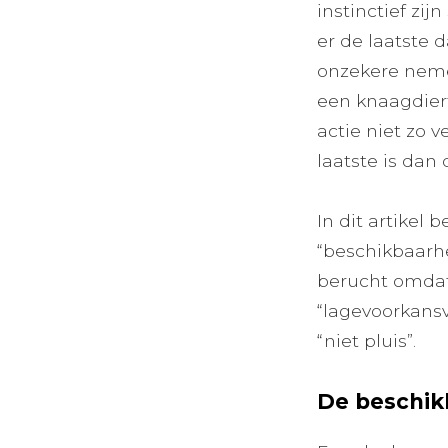
instinctief zi
er de laatste 
onzekere nemen
een knaagdiert
actie niet zo 
laatste is dan
In dit artikel
“beschikbaarhe
berucht omdat
“lagevoorkansv
“niet pluis”.
De beschikb