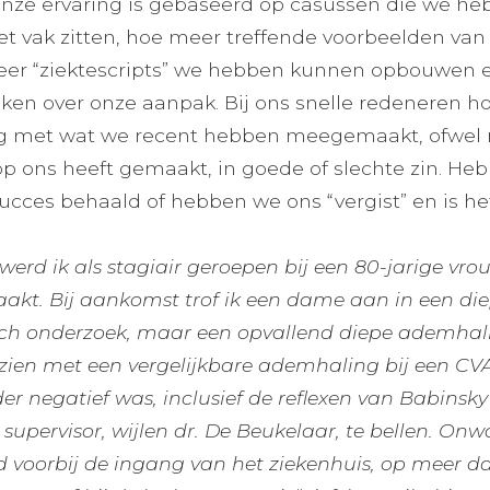
onze ervaring is gebaseerd op casussen die we 
het vak zitten, hoe meer treffende voorbeelden v
eer “ziektescripts” we hebben kunnen opbouwen
en over onze aanpak. Bij ons snelle redeneren ho
ng met wat we recent hebben meegemaakt, ofwel
op ons heeft gemaakt, in goede of slechte zin. He
ucces behaald of hebben we ons “vergist” en is he
werd ik als stagiair geroepen bij een 80-jarige vro
akt. Bij aankomst trof ik een dame aan in een d
sch onderzoek, maar een opvallend diepe ademhali
zien met een vergelijkbare ademhaling bij een CV
er negatief was, inclusief de reflexen van Babins
 supervisor, wijlen dr. De Beukelaar, te bellen. On
 voorbij de ingang van het ziekenhuis, op meer d