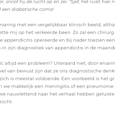
 snoof hij de lucht op en zei: “Sjef, het ruikt hier 
 een diabetische coma!
rvaring met een vergelijkbaar klinisch beeld, alth
tte mij op het verkeerde been. Zo zal een chirurg
 appendicitis opereerde en bij nader toezien ee
jn in zijn diagnostiek van appendicitis in de maan
tic altijd een probleem? Uiteraard niet, door erva
wel van bewust zijn dat ze ons diagnostische den
zich is meestal voldoende. Een voorbeeld is het gr
en we makkelijk een meningitis of een pneumonie 
we nauwlettend naar het verhaal hebben geluister
zocht.