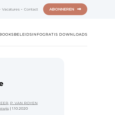
-
-
ABONNEREN
Vacatures
Contact
-BOOKS
BELEIDSINFO
GRATIS DOWNLOADS
e
PEER
,
P. VAN ROYEN
rwijs
|
1.10.2020