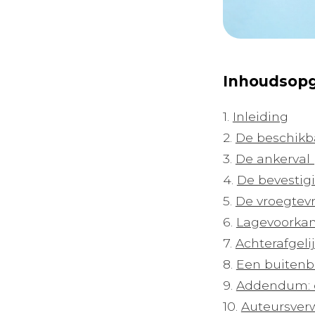
Inhoudsop
1.
Inleiding
2.
De beschikbaa
3.
De ankerval 
4.
De bevestigi
5.
De vroegtevr
6.
Lagevoorkans
7.
Achterafgelij
8.
Een buitenbee
9.
Addendum: 
10.
Auteursverw