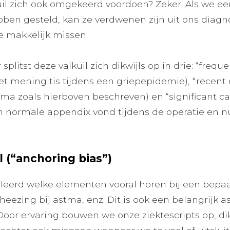
uil zich ook omgekeerd voordoen? Zeker. Als we e
bben gesteld, kan ze verdwenen zijn uit ons dia
e makkelijk missen.
r splitst deze valkuil zich dikwijls op in drie: “freq
t meningitis tijdens een griepepidemie), “recent 
ma zoals hierboven beschreven) en “significant ca
en normale appendix vond tijdens de operatie en 
 (“anchoring bias”)
eerd welke elementen vooral horen bij een bepaal
wheezing bij astma, enz. Dit is ook een belangrijk 
oor ervaring bouwen we onze ziektescripts op, di