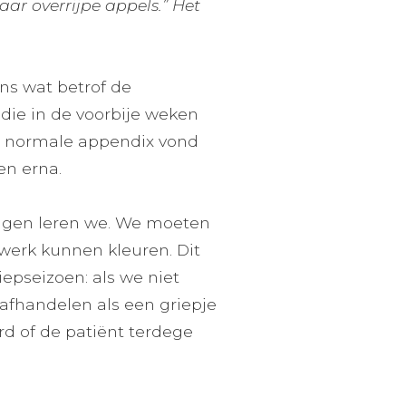
naar overrijpe appels.” Het
ans wat betrof de
 die in de voorbije weken
n normale appendix vond
den erna.
ringen leren we. We moeten
kwerk kunnen kleuren. Dit
iepseizoen: als we niet
afhandelen als een griepje
d of de patiënt terdege