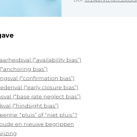
DOI:
10.2143/TVG.76.19.2003151
gave
rheidsval (“availability bias”)
(“anchoring bias”)
ngsval (“confirmation bias”)
edenval (“early closure bias”)
val (“base rate neglect bias”)
kval (“hindsight bias”)
ntje: “pluis” of “niet pluis”?
oude en nieuwe begrippen
ijzing