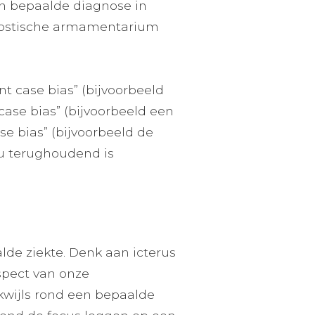
en bepaalde diagnose in
gnostische armamentarium
uent case bias” (bijvoorbeeld
case bias” (bijvoorbeeld een
se bias” (bijvoorbeeld de
nu terughoudend is
de ziekte. Denk aan icterus
aspect van onze
kwijls rond een bepaalde