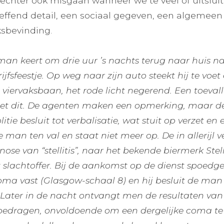
 echter ook misgaan wanneer we te veel of uitslu
reffend detail, een sociaal gegeven, een algemeen
sbevinding.
man keert om drie uur ’s nachts terug naar huis na 
jfsfeestje. Op weg naar zijn auto steekt hij te voe
 viervaksbaan, het rode licht negerend. Een toevall
ziet dit. De agenten maken een opmerking, maar d
olitie besluit tot verbalisatie, wat stuit op verzet 
e man ten val en staat niet meer op. De in allerijl
nose van “stellitis”, naar het bekende biermerk Stell
slachtoffer. Bij de aankomst op de dienst spoedgev
ma vast (Glasgow-schaal 8) en hij besluit de man r
Later in de nacht ontvangt men de resultaten van 
 te bedragen, onvoldoende om een dergelijke coma t