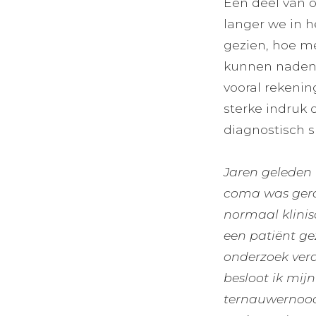
Een deel van 
langer we in 
gezien, hoe m
kunnen nadenk
vooral rekeni
sterke indruk 
diagnostisch s
Jaren geleden 
coma was gera
normaal klini
een patiënt ge
onderzoek verd
besloot ik mijn
ternauwernood