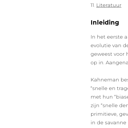
11.
Literatuur
Inleiding
In het eerste 
evolutie van d
geweest voor 
op in. Aangen
Kahneman besc
“snelle en tra
met hun “biase
zijn “snelle d
primitieve, ge
in de savanne 