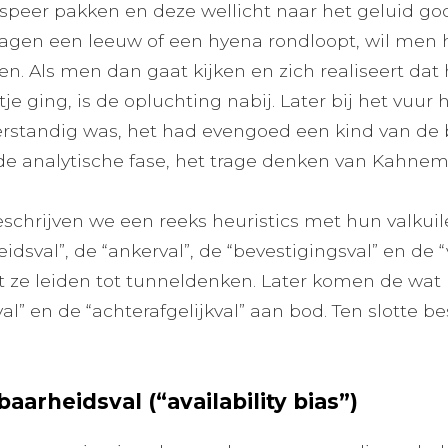
jn speer pakken en deze wellicht naar het geluid g
dagen een leeuw of een hyena rondloopt, wil men 
. Als men dan gaat kijken en zich realiseert dat 
je ging, is de opluchting nabij. Later bij het vuur
verstandig was, het had evengoed een kind van de
 de analytische fase, het trage denken van Kahne
 beschrijven we een reeks heuristics met hun valkuil
idsval”, de “ankerval”, de “bevestigingsval” en de 
 ze leiden tot tunneldenken. Later komen de wat 
al” en de “achterafgelijkval” aan bod. Ten slotte 
aarheidsval (“availability bias”)