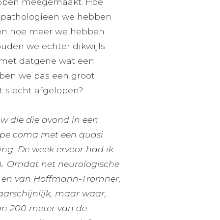
hebben meegemaakt. Hoe
an pathologieën we hebben
 en hoe meer we hebben
uden we echter dikwijls
 met datgene wat een
bben we pas een groot
t slecht afgelopen?
uw die die avond in een
iepe coma met een quasi
ng. De week ervoor had ik
A. Omdat het neurologische
ky en van Hoffmann-Trömner,
waarschijnlijk, maar waar,
an 200 meter van de