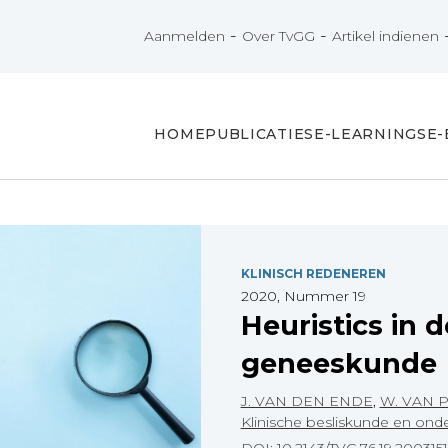
-
-
Aanmelden
Over TvGG
Artikel indienen
HOME
PUBLICATIES
E-LEARNINGS
E
KLINISCH REDENEREN
2020, Nummer 19
Heuristics in d
geneeskunde
J. VAN DEN ENDE
,
W. VAN 
Klinische besliskunde en onde