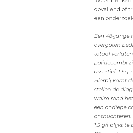
focus. Het kan
opvallend of t
een onderzoek
Een 48-jarige 
overgoten bedri
totaal verlaten
politiecombi 
assertief. De p
Hierbij komt d
stellen de diag
walm rond het 
een ondiepe co
ontnuchteren. 
1,5 g/l blijkt