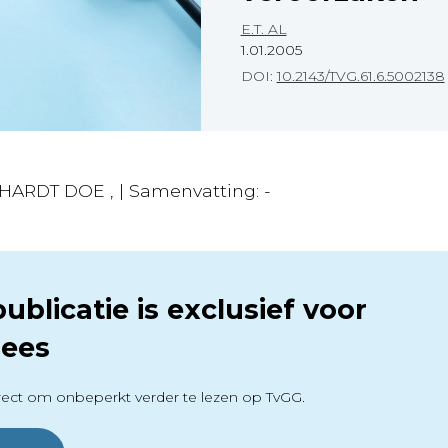
E.T. AL
1.01.2005
DOI:
10.2143/TVG.61.6.5002138
HARDT DOE , | Samenvatting: -
ublicatie is exclusief voor
ees
ect om onbeperkt verder te lezen op TvGG.