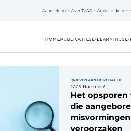
-
-
Aanmelden
Over TvGG
Artikel indienen
HOME
PUBLICATIES
E-LEARNINGS
E
BRIEVEN AAN DE REDACTIE
2005, Nummer 6
Het opsporen 
die aangebor
misvormingen
veroorzaken