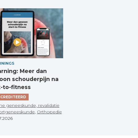
RNINGS
arning: Meer dan
on schouderpijn na
t-to-fitness
CREDITEERD
he geneeskunde, revalidatie
ortgeneeskunde
,
Orthopedie
7.2026