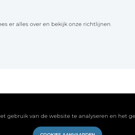
ees er alles over en bekijk onze richtlijnen.
Online
Publiceren
Abon
et gebruik van de website te analyseren en het g
E-learnings
Artikel indienen
Abonn
E-books
Vacature publiceren
Aanme
COOKIES AANVAARDEN