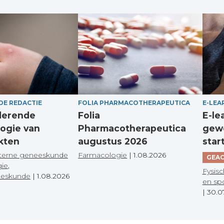
DE REDACTIE
FOLIA PHARMACOTHERAPEUTICA
E-LEA
derende
Folia
E-le
ogie van
Pharmacotherapeutica
gewo
kten
augustus 2026
star
terne geneeskunde
Farmacologie
|
1.08.2026
GEAC
gie
,
Fysisc
eeskunde
|
1.08.2026
en sp
|
30.0