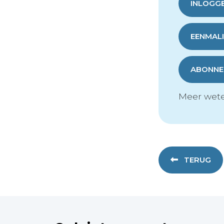
INLOGG
EENMALI
ABONNER
Meer wete
TERUG