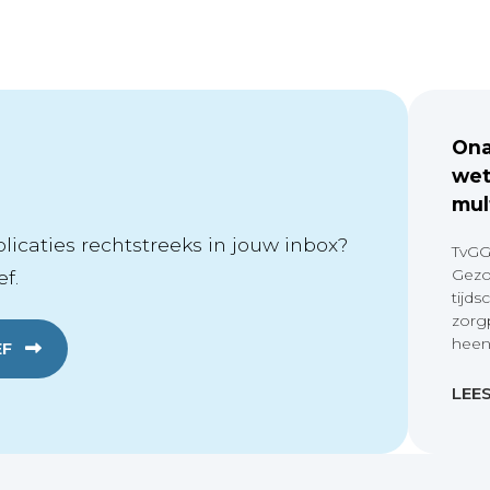
Ona
wet
mul
icaties rechtstreeks in jouw inbox?
TvGG
Gezo
f.
tijds
zorg
heen
EF
LEE