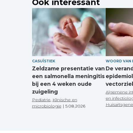
Ook interessant
CASUÏSTIEK
WOORD VAN 
Zeldzame presentatie van
De veran
een salmonella meningitis
epidemiol
bij een 4 weken oude
vectorzie
zuigeling
Algemene in
en infectiolo
Pediatrie
,
Klinische en
Huisartsgen
microbiologie
|
5.08.2026