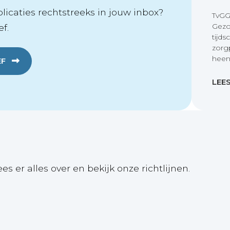
icaties rechtstreeks in jouw inbox?
TvGG
Gezo
f.
tijds
zorg
heen
EF
LEE
ees er alles over en bekijk onze richtlijnen.