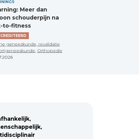
RNINGS
arning: Meer dan
on schouderpijn na
t-to-fitness
CREDITEERD
he geneeskunde, revalidatie
ortgeneeskunde
,
Orthopedie
7.2026
fhankelijk,
enschappelijk,
tidisciplinair