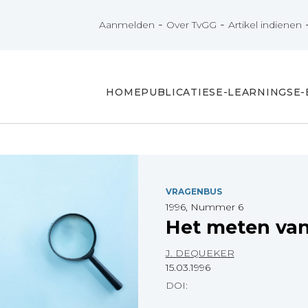
-
-
Aanmelden
Over TvGG
Artikel indienen
HOME
PUBLICATIES
E-LEARNINGS
E
VRAGENBUS
1996, Nummer 6
Het meten va
J. DEQUEKER
15.03.1996
DOI: