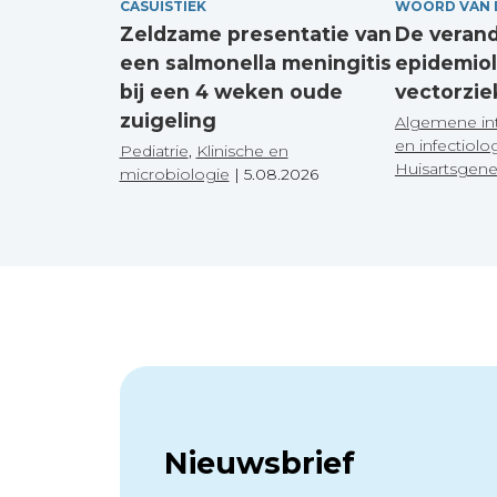
CASUÏSTIEK
WOORD VAN 
Zeldzame presentatie van
De veran
een salmonella meningitis
epidemiol
bij een 4 weken oude
vectorzie
zuigeling
Algemene in
en infectiolo
Pediatrie
,
Klinische en
Huisartsgen
microbiologie
|
5.08.2026
Nieuwsbrief