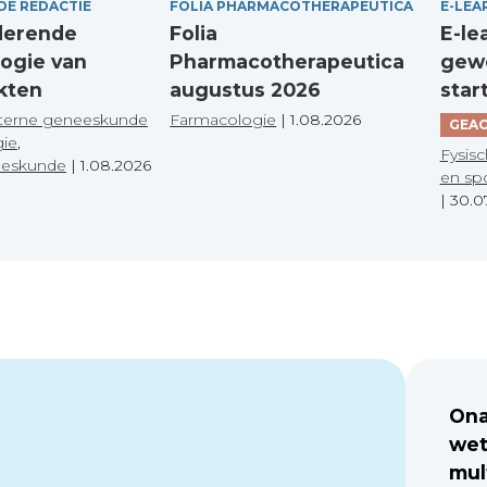
DE REDACTIE
FOLIA PHARMACOTHERAPEUTICA
E-LEA
derende
Folia
E-le
ogie van
Pharmacotherapeutica
gewo
kten
augustus 2026
star
terne geneeskunde
Farmacologie
|
1.08.2026
GEAC
gie
,
Fysisc
eeskunde
|
1.08.2026
en sp
|
30.0
Ona
wet
mul