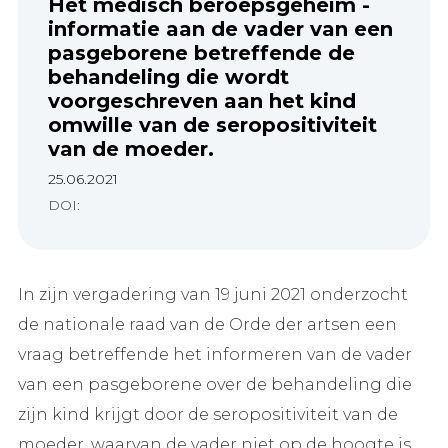
Het medisch beroepsgeheim -
informatie aan de vader van een
pasgeborene betreffende de
behandeling die wordt
voorgeschreven aan het kind
omwille van de seropositiviteit
van de moeder.
25.06.2021
DOI:
In zijn vergadering van 19 juni 2021 onderzocht
de nationale raad van de Orde der artsen een
vraag betreffende het informeren van de vader
van een pasgeborene over de behandeling die
zijn kind krijgt door de seropositiviteit van de
moeder, waarvan de vader niet op de hoogte is.