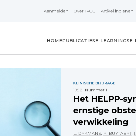
-
-
Aanmelden
Over TvGG
Artikel indienen
HOME
PUBLICATIES
E-LEARNINGS
E
KLINISCHE BIJDRAGE
1998, Nummer 1
Het HELPP-sy
ernstige obste
verwikkeling
L. DYKMANS
,
P. BUYTAERT
,