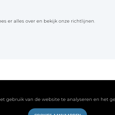
ees er alles over en bekijk onze richtlijnen.
Online
Publiceren
Abon
et gebruik van de website te analyseren en het g
E-learnings
Artikel indienen
Abonn
E-books
Vacature publiceren
Aanme