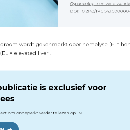
Gynaecologie en verloskund
DOI:
10.2143/TVG.54.1.500000
droom wordt gekenmerkt door hemolyse (H = hem
L = elevated liver ...
ublicatie is exclusief voor
ees
ect om onbeperkt verder te lezen op TvGG.
EN