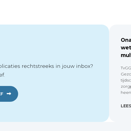
Ona
wet
mul
icaties rechtstreeks in jouw inbox?
TvGG
Gezo
f.
tijds
zorg
heen
EF
LEE