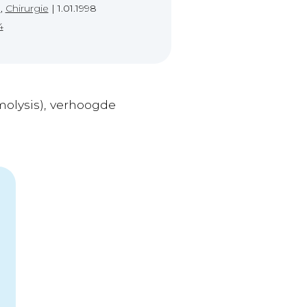
e
,
Chirurgie
|
1.01.1998
4
olysis), verhoogde