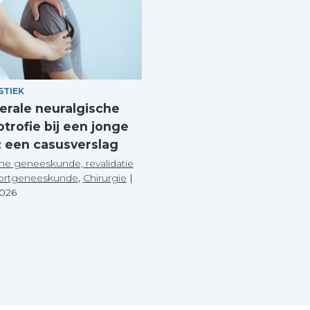
STIEK
terale neuralgische
trofie bij een jonge
 een casusverslag
he geneeskunde, revalidatie
ortgeneeskunde
,
Chirurgie
|
2026