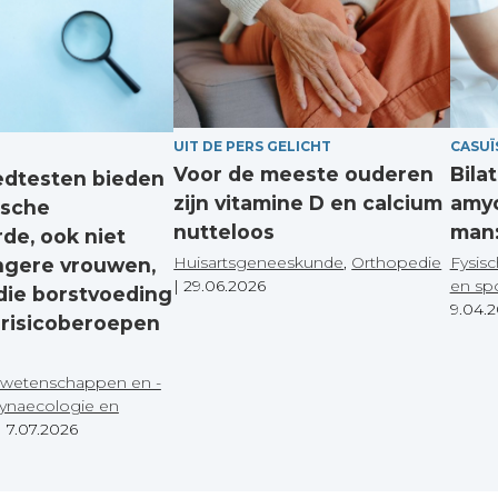
UIT DE PERS GELICHT
CASUÏ
Voor de meeste ouderen
Bila
edtesten bieden
zijn vitamine D en calcium
amyo
ische
nutteloos
man:
de, ook niet
Huisartsgeneeskunde
,
Orthopedie
Fysisc
ngere vrouwen,
|
29.06.2026
en sp
die borstvoeding
9.04.
 risicoberoepen
wetenschappen en -
ynaecologie en
|
7.07.2026