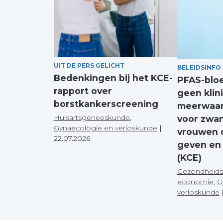
UIT DE PERS GELICHT
BELEIDSINFO
Bedenkingen bij het KCE-
PFAS-blo
rapport over
geen klin
borstkankerscreening
meerwaar
Huisartsgeneeskunde
,
voor zwa
Gynaecologie en verloskunde
|
vrouwen 
22.07.2026
geven en
(KCE)
Gezondheids
economie
,
G
verloskunde