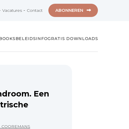
-
-
ABONNEREN
Vacatures
Contact
-BOOKS
BELEIDSINFO
GRATIS DOWNLOADS
ndroom. Een
trische
I. COOREMANS