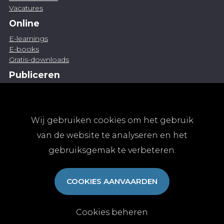
Vacatures
Online
E-learnings
E-books
Gratis-downloads
Publiceren
Artikel indienen
Vacature publiceren
Abonnementen
Wij gebruiken cookies om het gebruik
Abonneren
van de website te analyseren en het
Aanmelden
gebruiksgemak te verbeteren.
Algemene abonnementsvoorwaarden
TvGG
COOKIES AANVAARDEN
Over ons
Colofon
Contact
Cookies beheren