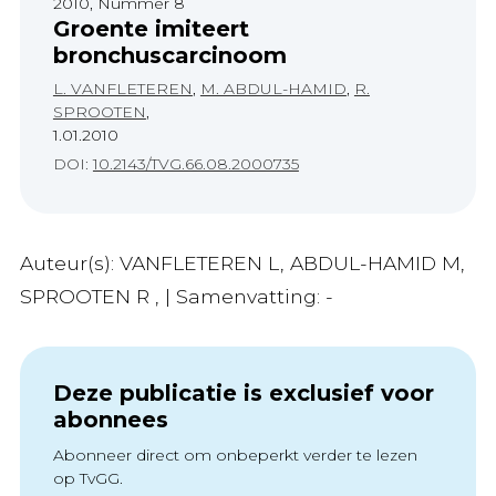
2010, Nummer 8
Groente imiteert
bronchuscarcinoom
L. VANFLETEREN
,
M. ABDUL-HAMID
,
R.
SPROOTEN
,
1.01.2010
DOI:
10.2143/TVG.66.08.2000735
Auteur(s): VANFLETEREN L, ABDUL-HAMID M,
SPROOTEN R , | Samenvatting: -
Deze publicatie is exclusief voor
abonnees
Abonneer direct om onbeperkt verder te lezen
op TvGG.