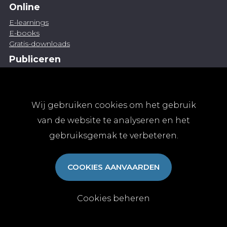
Online
E-learnings
E-books
Gratis-downloads
Publiceren
Artikel indienen
Vacature publiceren
Abonnementen
Wij gebruiken cookies om het gebruik
Abonneren
van de website te analyseren en het
Aanmelden
gebruiksgemak te verbeteren.
Algemene abonnementsvoorwaarden
TvGG
COOKIES AANVAARDEN
Over ons
Colofon
Contact
Cookies beheren
© Tijdschrift voor Geneeskunde vzw 2025