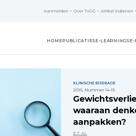
-
-
Aanmelden
Over TvGG
Artikel indienen
HOME
PUBLICATIES
E-LEARNINGS
E
KLINISCHE BIJDRAGE
2015, Nummer 14-15
Gewichtsverlie
waaraan denk
aanpakken?
E.T. AL