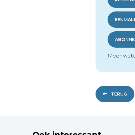
EENMALI
ABONNER
Meer wete
TERUG
Ook interessant