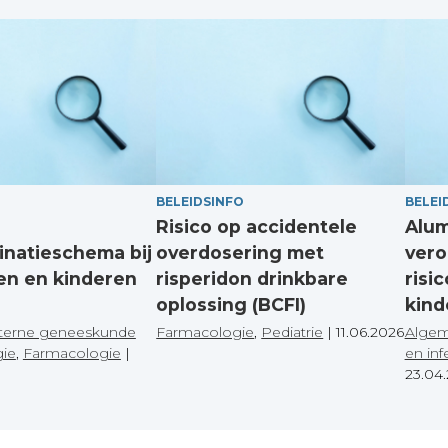
BELEIDSINFO
BELEI
Risico op accidentele
Alum
inatieschema bij
overdosering met
vero
en en kinderen
risperidon drinkbare
risic
oplossing (BCFI)
kind
terne geneeskunde
Farmacologie
,
Pediatrie
|
11.06.2026
Algem
gie
,
Farmacologie
|
en inf
23.04