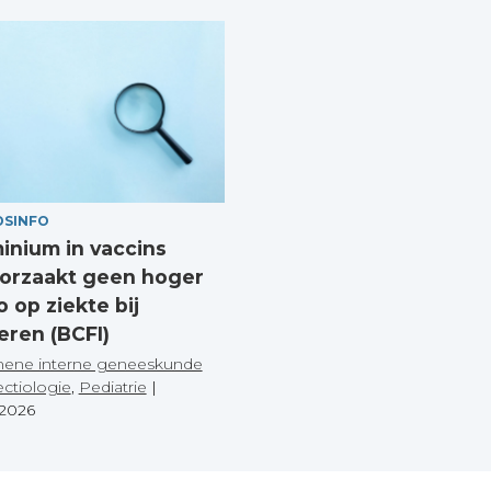
DSINFO
inium in vaccins
orzaakt geen hoger
o op ziekte bij
eren (BCFI)
ene interne geneeskunde
ectiologie
,
Pediatrie
|
.2026