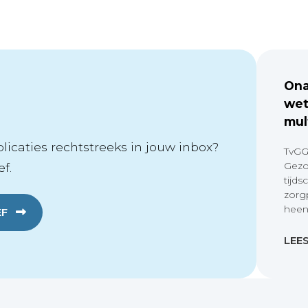
Ona
wet
mul
icaties rechtstreeks in jouw inbox?
TvGG
Gezo
f.
tijds
zorg
heen
EF
LEE