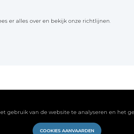
ees er alles over en bekijk onze richtlijnen.
Online
Publiceren
Abon
et gebruik van de website te analyseren en het g
E-learnings
Artikel indienen
Abonn
E-books
Vacature publiceren
Aanme
COOKIES AANVAARDEN
Gratis-downloads
Algem