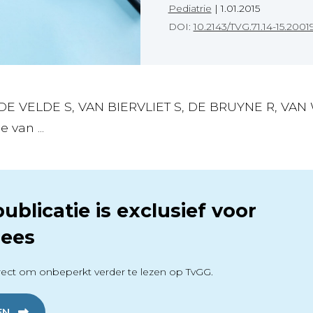
Pediatrie
|
1.01.2015
DOI:
10.2143/TVG.71.14-15.2001
NDE VELDE S, VAN BIERVLIET S, DE BRUYNE R, VAN
 van ...
ublicatie is exclusief voor
ees
ect om onbeperkt verder te lezen op TvGG.
EN