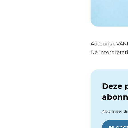
Auteur(s): VA
De interpretatie
Deze p
abonn
Abonneer dir
INLOGG