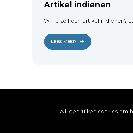
Artikel indienen
Wil je zelf een artikel indienen? L
LEES MEER
Publicaties
Wij gebruiken cookies om h
Artikels
Nummers
Beleidsinfo