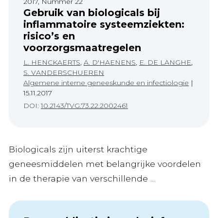
2017, Nummer 22
Gebruik van biologicals bij
inflammatoire systeemziekten:
risico’s en
voorzorgsmaatregelen
L. HENCKAERTS
,
A. D'HAENENS
,
E. DE LANGHE
,
S. VANDERSCHUEREN
Algemene interne geneeskunde en infectiologie
|
15.11.2017
DOI:
10.2143/TVG.73.22.2002461
Biologicals zijn uiterst krachtige
geneesmiddelen met belangrijke voordelen
in de therapie van verschillende ...