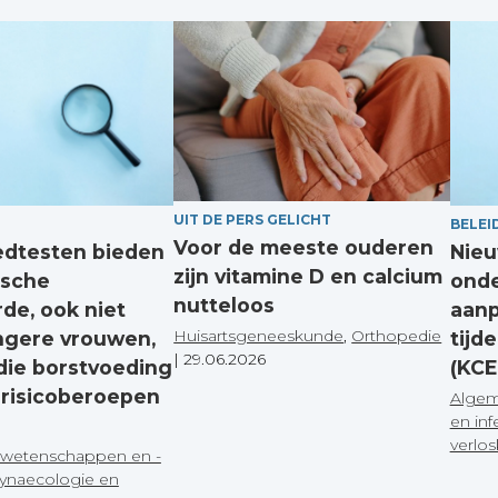
UIT DE PERS GELICHT
BELEI
Voor de meeste ouderen
edtesten bieden
Nieu
zijn vitamine D en calcium
ische
onde
nutteloos
de, ook niet
aanp
Huisartsgeneeskunde
,
Orthopedie
ngere vrouwen,
tijd
|
29.06.2026
die borstvoeding
(KCE
 risicoberoepen
Algem
en inf
verlo
wetenschappen en -
ynaecologie en