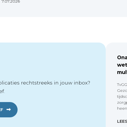
|
7.07.2026
Ona
wet
mul
icaties rechtstreeks in jouw inbox?
TvGG
Gezo
f.
tijds
zorg
heen
EF
LEE