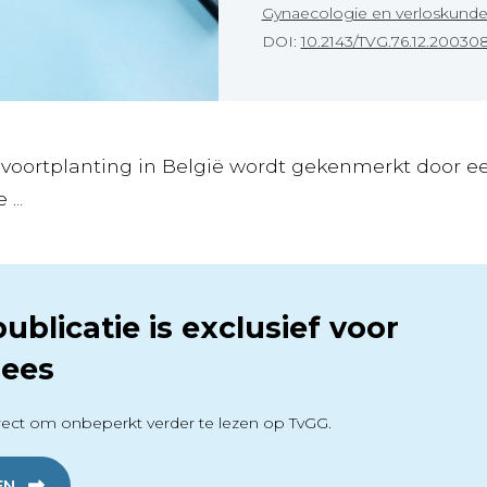
Gynaecologie en verloskund
DOI:
10.2143/TVG.76.12.20030
voortplanting in België wordt gekenmerkt door een
...
ublicatie is exclusief voor
ees
ect om onbeperkt verder te lezen op TvGG.
EN