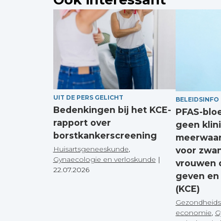
UIT DE PERS GELICHT
BELEIDSINFO
Bedenkingen bij het KCE-
PFAS-blo
rapport over
geen klin
borstkankerscreening
meerwaar
Huisartsgeneeskunde
,
voor zwa
Gynaecologie en verloskunde
|
vrouwen 
22.07.2026
geven en
(KCE)
Gezondheids
economie
,
G