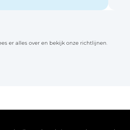
ees er alles over en bekijk onze richtlijnen.
Online
Publiceren
Abon