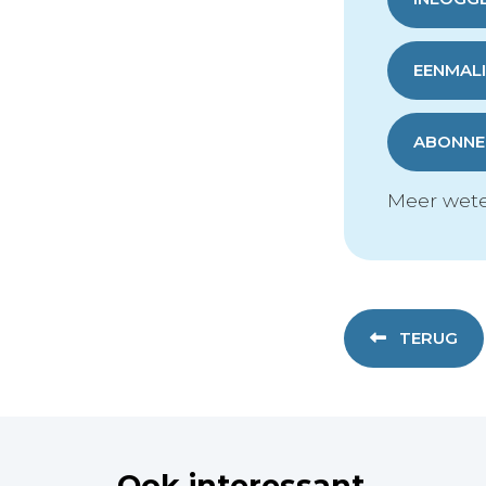
EENMALI
ABONNER
Meer wete
TERUG
Ook interessant