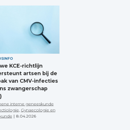
DSINFO
we KCE-richtlijn
rsteunt artsen bij de
ak van CMV-infecties
ens zwangerschap
)
ene interne geneeskunde
ectiologie
,
Gynaecologie en
skunde
|
8.04.2026