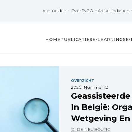
-
-
Aanmelden
Over TvGG
Artikel indienen
HOME
PUBLICATIES
E-LEARNINGS
E
OVERZICHT
2020, Nummer 12
Geassisteerde
In België: Orga
Wetgeving En
D. DE NEUBOURG