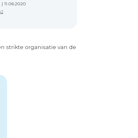
e
|
11.06.2020
82
 strikte organisatie van de