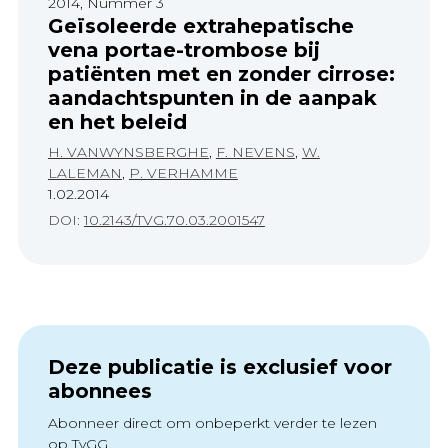
2014, Nummer 3
Geïsoleerde extrahepatische
vena portae-trombose bij
patiënten met en zonder cirrose:
aandachtspunten in de aanpak
en het beleid
H. VANWYNSBERGHE
,
F. NEVENS
,
W.
LALEMAN
,
P. VERHAMME
1.02.2014
DOI:
10.2143/TVG.70.03.2001547
Deze publicatie is exclusief voor
abonnees
Abonneer direct om onbeperkt verder te lezen
op TvGG.