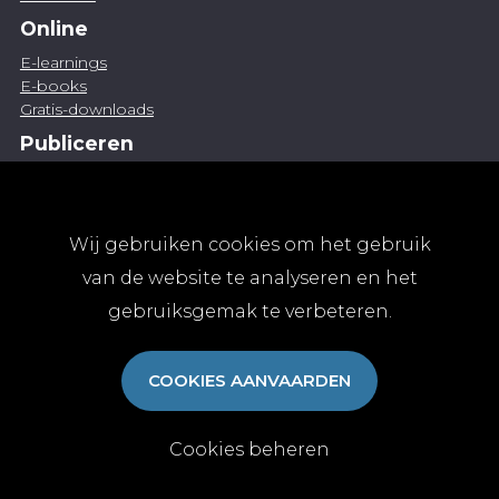
Online
E-learnings
E-books
Gratis-downloads
Publiceren
Artikel indienen
Vacature publiceren
Abonnementen
Wij gebruiken cookies om het gebruik
Abonneren
van de website te analyseren en het
Aanmelden
gebruiksgemak te verbeteren.
Algemene abonnementsvoorwaarden
TvGG
COOKIES AANVAARDEN
Over ons
Colofon
Contact
Cookies beheren