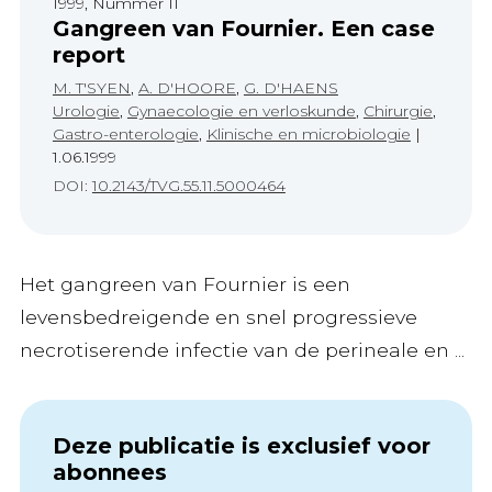
1999, Nummer 11
Gangreen van Fournier. Een case
report
M. T'SYEN
,
A. D'HOORE
,
G. D'HAENS
Urologie
,
Gynaecologie en verloskunde
,
Chirurgie
,
Gastro-enterologie
,
Klinische en microbiologie
|
1.06.1999
DOI:
10.2143/TVG.55.11.5000464
Het gangreen van Fournier is een
levensbedreigende en snel progressieve
necrotiserende infectie van de perineale en ...
Deze publicatie is exclusief voor
abonnees