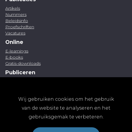
Artikels
Nummers
Beleidsinfo
Proefschriften
Vacatures
Online
E-learnings
E-books
Gratis-downloads
Publiceren
Artikel indienen
Vacature publiceren
Abonnementen
Wij gebruiken cookies om het gebruik
Abonneren
van de website te analyseren en het
Aanmelden
gebruiksgemak te verbeteren.
Algemene abonnementsvoorwaarden
TvGG