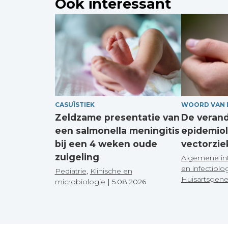
Ook interessant
CASUÏSTIEK
WOORD VAN 
Zeldzame presentatie van
De veran
een salmonella meningitis
epidemiol
bij een 4 weken oude
vectorzie
zuigeling
Algemene in
en infectiolo
Pediatrie
,
Klinische en
Huisartsgen
microbiologie
|
5.08.2026