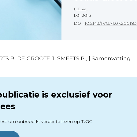
E.T. AL
1.01.2015
DOI:
10.2143/TVG.71.07.20018
RTS B, DE GROOTE J, SMEETS P , | Samenvatting: -
ublicatie is exclusief voor
ees
ect om onbeperkt verder te lezen op TvGG.