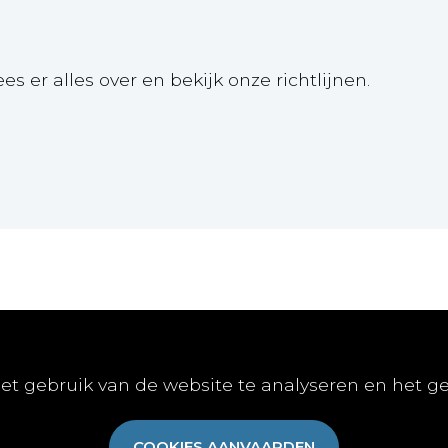
ees er alles over en bekijk onze richtlijnen.
Online
Publiceren
Abon
et gebruik van de website te analyseren en het g
E-learnings
Artikel indienen
Abonn
E-books
Vacature publiceren
Aanme
COOKIES AANVAARDEN