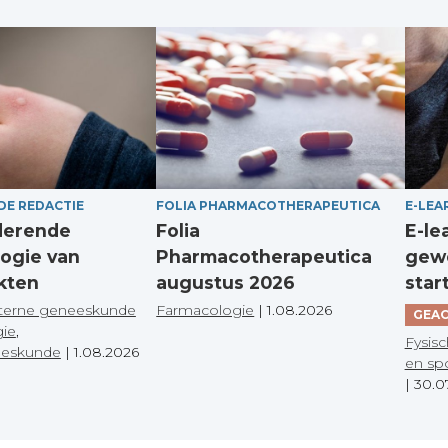
DE REDACTIE
FOLIA PHARMACOTHERAPEUTICA
E-LEA
derende
Folia
E-le
ogie van
Pharmacotherapeutica
gewo
kten
augustus 2026
star
terne geneeskunde
Farmacologie
|
1.08.2026
GEAC
gie
,
Fysisc
eeskunde
|
1.08.2026
en sp
|
30.0