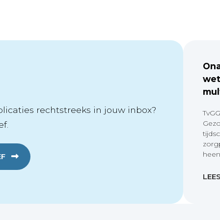
Ona
wet
mul
icaties rechtstreeks in jouw inbox?
TvGG
Gezo
f.
tijds
zorg
heen
EF
LEE