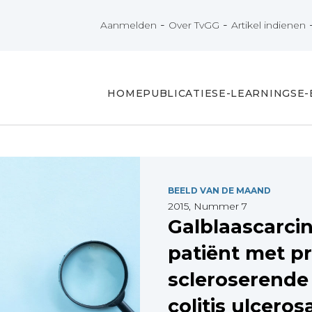
-
-
Aanmelden
Over TvGG
Artikel indienen
HOME
PUBLICATIES
E-LEARNINGS
E
BEELD VAN DE MAAND
2015, Nummer 7
Galblaascarci
patiënt met pr
scleroserende 
colitis ulceros