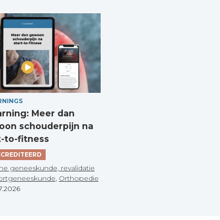
RNINGS
arning: Meer dan
on schouderpijn na
t-to-fitness
CREDITEERD
he geneeskunde, revalidatie
ortgeneeskunde
,
Orthopedie
7.2026