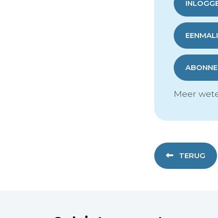
INLOGG
EENMALI
ABONNER
Meer wete
TERUG