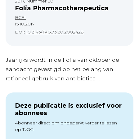
2017, Nummer 20
Folia Pharmacotherapeutica
BCFI
15.10.2017
DOI:
10.2143/TVG.73.20.2002428
Jaarlijks wordt in de Folia van oktober de
aandacht gevestigd op het belang van
rationeel gebruik van antibiotica ...
Deze publicatie is exclusief voor
abonnees
Abonneer direct om onbeperkt verder te lezen
op TvGG.