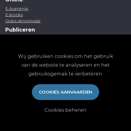
E-learnings
E-books
Gratis-downloads
Publiceren
Artikel indienen
Vacature publiceren
Abonnementen
Wij gebruiken cookies om het gebruik
Abonneren
van de website te analyseren en het
Aanmelden
gebruiksgemak te verbeteren.
Algemene abonnementsvoorwaarden
TvGG
COOKIES AANVAARDEN
Over ons
Colofon
Contact
Cookies beheren
© Tijdschrift voor Geneeskunde vzw 2025
|
Privacy
|
Cookies