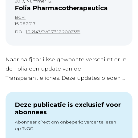
2017, Nummer 12
Folia Pharmacotherapeutica
BCFI
15.06.2017
DOI:
10.2143/TVG.73.12.2002359
Naar halfjaarlijkse gewoonte verschijnt er in
de Folia een update van de
Transparantiefiches. Deze updates bieden ...
Deze publicatie is exclusief voor
abonnees
Abonneer direct om onbeperkt verder te lezen
op TvGG.