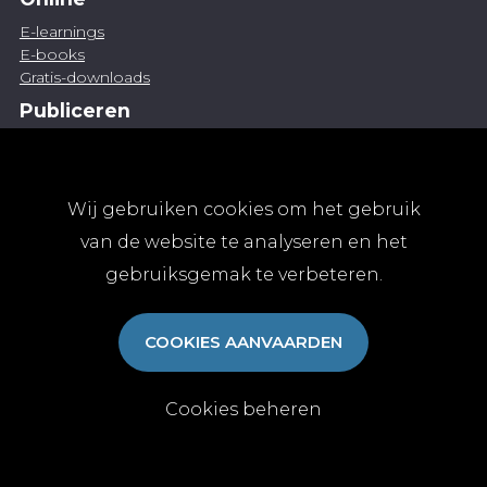
E-learnings
E-books
Gratis-downloads
Publiceren
Artikel indienen
Vacature publiceren
Abonnementen
Wij gebruiken cookies om het gebruik
Abonneren
van de website te analyseren en het
Aanmelden
gebruiksgemak te verbeteren.
Algemene abonnementsvoorwaarden
TvGG
COOKIES AANVAARDEN
Over ons
Colofon
Contact
Cookies beheren
© Tijdschrift voor Geneeskunde vzw 2025
|
Privacy
|
Cookies