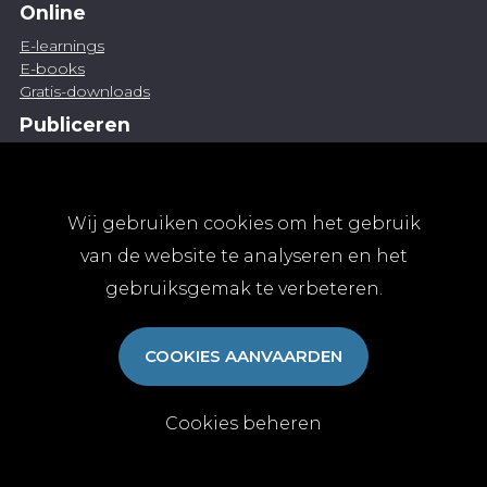
Online
E-learnings
E-books
Gratis-downloads
Publiceren
Artikel indienen
Vacature publiceren
Abonnementen
Wij gebruiken cookies om het gebruik
Abonneren
van de website te analyseren en het
Aanmelden
gebruiksgemak te verbeteren.
Algemene abonnementsvoorwaarden
TvGG
COOKIES AANVAARDEN
Over ons
Colofon
Contact
Cookies beheren
© Tijdschrift voor Geneeskunde vzw 2025