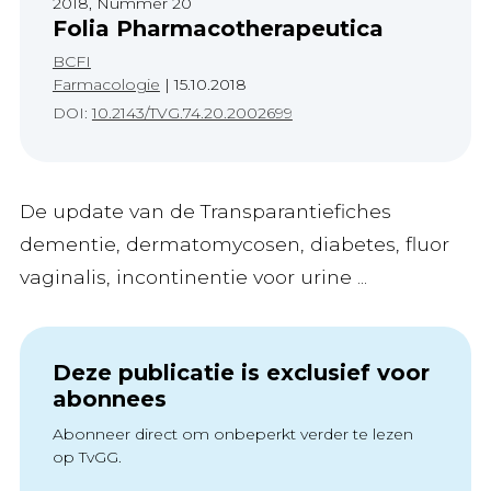
2018, Nummer 20
Folia Pharmacotherapeutica
BCFI
Farmacologie
|
15.10.2018
DOI:
10.2143/TVG.74.20.2002699
De update van de Transparantiefiches
dementie, dermatomycosen, diabetes, fluor
vaginalis, incontinentie voor urine ...
Deze publicatie is exclusief voor
abonnees
Abonneer direct om onbeperkt verder te lezen
op TvGG.