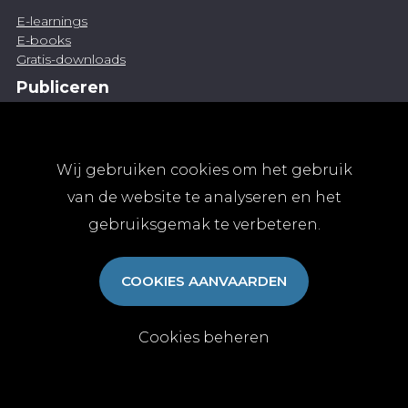
E-learnings
E-books
Gratis-downloads
Publiceren
Artikel indienen
Vacature publiceren
Abonnementen
Wij gebruiken cookies om het gebruik
Abonneren
van de website te analyseren en het
Aanmelden
gebruiksgemak te verbeteren.
Algemene abonnementsvoorwaarden
TvGG
COOKIES AANVAARDEN
Over ons
Colofon
Contact
Cookies beheren
© Tijdschrift voor Geneeskunde vzw 2025
|
Privacy
|
Cookies