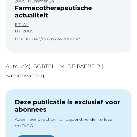
2009, Nummer 24
Farmacotherapeutische
actualiteit
E.T. AL
1.01.2009
DOI:
10.2143/TVG.65.24.2000669
Auteur(s): BORTEL LM, DE PAEPE P |
Samenvatting: -
Deze publicatie is exclusief voor
abonnees
Abonneer direct om onbeperkt verder te lezen
op TvGG.