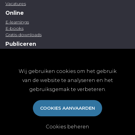
Vacatures
Online
E-learnings
E-books
Gratis-downloads
Publiceren
Artikel indienen
Vacature publiceren
Abonnementen
Wij gebruiken cookies om het gebruik
Abonneren
van de website te analyseren en het
Aanmelden
gebruiksgemak te verbeteren.
Algemene abonnementsvoorwaarden
TvGG
COOKIES AANVAARDEN
Over ons
Colofon
Contact
Cookies beheren