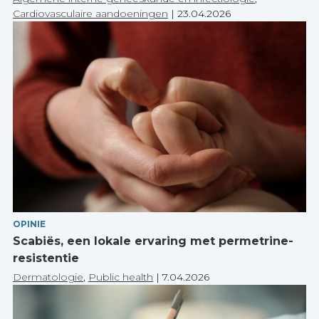
Cardiovasculaire aandoeningen
|
23.04.2026
OPINIE
Scabiës, een lokale ervaring met permetrine-
resistentie
Dermatologie
,
Public health
|
7.04.2026