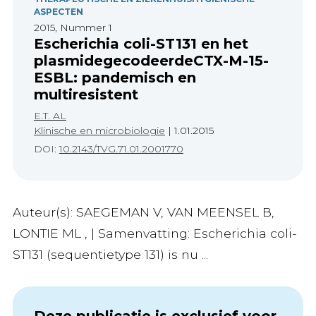
ASPECTEN
2015, Nummer 1
Escherichia coli-ST131 en het
plasmidegecodeerdeCTX-M-15-
ESBL: pandemisch en
multiresistent
E.T. AL
Klinische en microbiologie
|
1.01.2015
DOI:
10.2143/TVG.71.01.2001770
Auteur(s): SAEGEMAN V, VAN MEENSEL B,
LONTIE ML , | Samenvatting: Escherichia coli-
ST131 (sequentietype 131) is nu ...