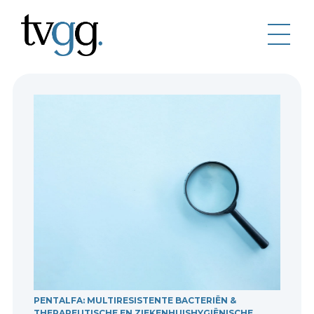
PENTALFA: MULTIRESISTENTE BACTERIËN &
THERAPEUTISCHE EN ZIEKENHUISHYGIËNISCHE