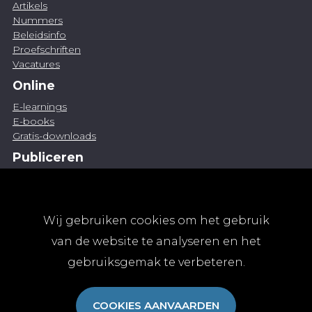
Artikels
Nummers
Beleidsinfo
Proefschriften
Vacatures
Online
E-learnings
E-books
Gratis-downloads
Publiceren
Artikel indienen
Vacature publiceren
Abonnementen
Wij gebruiken cookies om het gebruik
Abonneren
van de website te analyseren en het
Aanmelden
gebruiksgemak te verbeteren.
Algemene abonnementsvoorwaarden
TvGG
COOKIES AANVAARDEN
Over ons