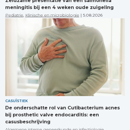
Zeldzame presentatie van een salmonella
meningitis bij een 4 weken oude zuigeling
Pediatrie
,
Klinische en microbiologie
|
5.08.2026
CASUÏSTIEK
De onderschatte rol van Cutibacterium acnes
bij prosthetic valve endocarditis: een
casusbeschrijving
Algemene interne geneeskunde en infectiologie
,