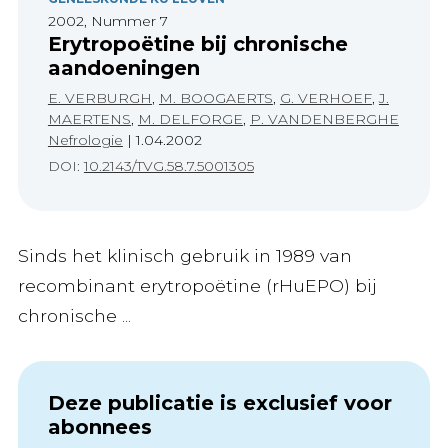
2002, Nummer 7
Erytropoëtine bij chronische
aandoeningen
E. VERBURGH
,
M. BOOGAERTS
,
G. VERHOEF
,
J.
MAERTENS
,
M. DELFORGE
,
P. VANDENBERGHE
Nefrologie
|
1.04.2002
DOI:
10.2143/TVG.58.7.5001305
Sinds het klinisch gebruik in 1989 van
recombinant erytropoëtine (rHuEPO) bij
chronische ...
Deze publicatie is exclusief voor
abonnees