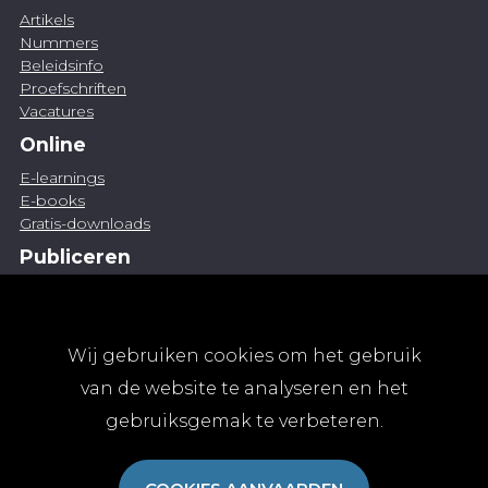
Artikels
Nummers
Beleidsinfo
Proefschriften
Vacatures
Online
E-learnings
E-books
Gratis-downloads
Publiceren
Artikel indienen
Vacature publiceren
Abonnementen
Wij gebruiken cookies om het gebruik
Abonneren
van de website te analyseren en het
Aanmelden
gebruiksgemak te verbeteren.
Algemene abonnementsvoorwaarden
TvGG