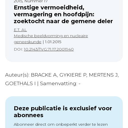
2015, Nummer 17
Ernstige vermoeidheid,
vermagering en hoofdpijn:
zoektocht naar de gemene deler
E.T. AL
Medische beeldvorming en nucleaire
geneeskunde
|
1.01.2015
DOI:
10.2143/TVG.71.17.2001940
Auteur(s): BRACKE A, GYKIERE P, MERTENS J,
GOETHALS I | Samenvatting: -
Deze publicatie is exclusief voor
abonnees
Abonneer direct om onbeperkt verder te lezen