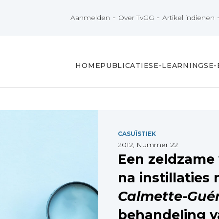
-
-
Aanmelden
Over TvGG
Artikel indienen
HOME
PUBLICATIES
E-LEARNINGS
E
CASUÏSTIEK
2012, Nummer 22
Een zeldzame 
na instillaties
Calmette-Guér
behandeling v