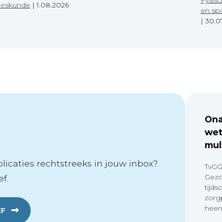
eeskunde
|
1.08.2026
en sp
|
30.0
Ona
wet
mul
icaties rechtstreeks in jouw inbox?
TvGG
Gezo
f.
tijds
zorg
heen
EF