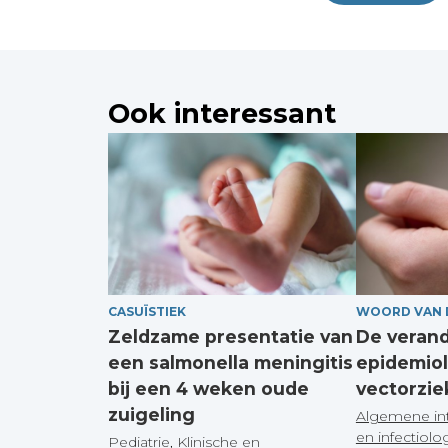
Ook interessant
CASUÏSTIEK
WOORD VAN 
Zeldzame presentatie van
De veran
een salmonella meningitis
epidemiol
bij een 4 weken oude
vectorzie
zuigeling
Algemene in
en infectiolo
Pediatrie
,
Klinische en