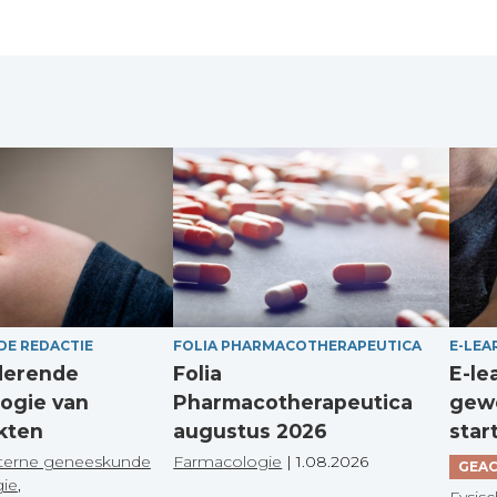
DE REDACTIE
FOLIA PHARMACOTHERAPEUTICA
E-LEA
derende
Folia
E-le
ogie van
Pharmacotherapeutica
gewo
kten
augustus 2026
star
terne geneeskunde
Farmacologie
|
1.08.2026
GEAC
gie
,
Fysisc