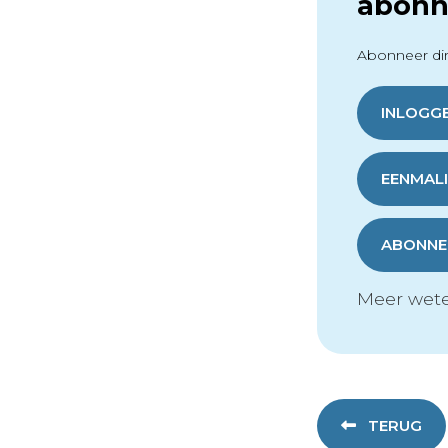
abonn
Abonneer dir
INLOGG
EENMALI
ABONNER
Meer wete
TERUG