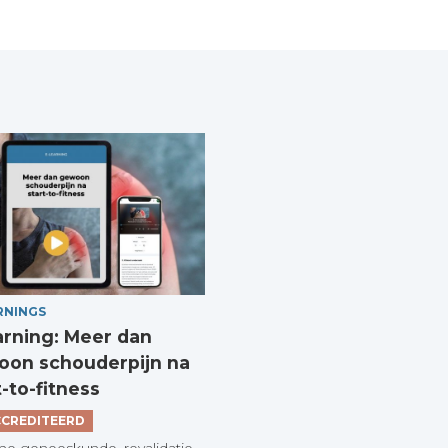
RNINGS
arning: Meer dan
on schouderpijn na
t-to-fitness
CREDITEERD
he geneeskunde, revalidatie