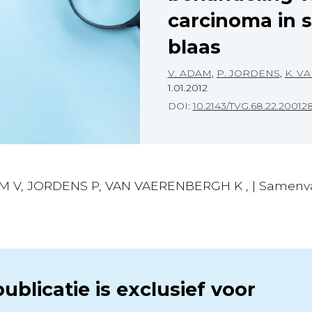
carcinoma in s
blaas
V. ADAM
,
P. JORDENS
,
K. V
1.01.2012
DOI:
10.2143/TVG.68.22.20012
M V, JORDENS P, VAN VAERENBERGH K , | Samenvatti
ublicatie is exclusief voor