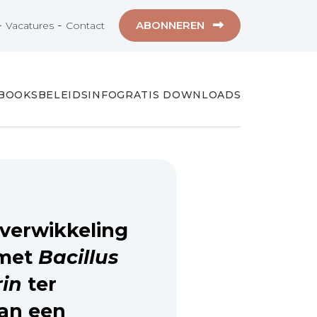
-
-
ABONNEREN
Vacatures
Contact
-BOOKS
BELEIDSINFO
GRATIS DOWNLOADS
verwikkeling
 met
Bacillus
in
ter
an een