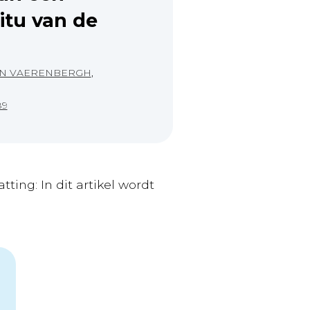
itu van de
AN VAERENBERGH
,
89
ng: In dit artikel wordt