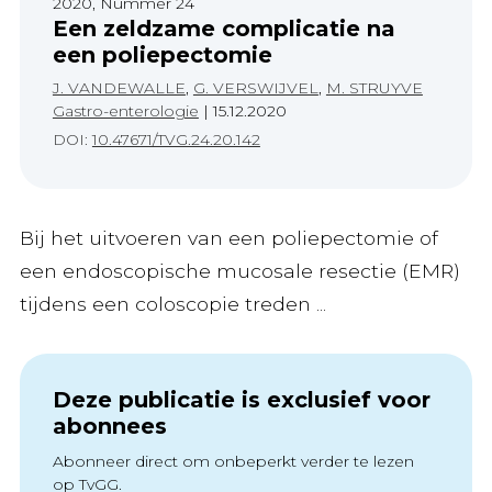
2020, Nummer 24
Een zeldzame complicatie na
een poliepectomie
J. VANDEWALLE
,
G. VERSWIJVEL
,
M. STRUYVE
Gastro-enterologie
|
15.12.2020
DOI:
10.47671/TVG.24.20.142
Bij het uitvoeren van een poliepectomie of
een endoscopische mucosale resectie (EMR)
tijdens een coloscopie treden ...
Deze publicatie is exclusief voor
abonnees
Abonneer direct om onbeperkt verder te lezen
op TvGG.