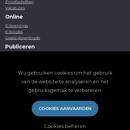
Proefschriften
Vacatures
Online
E-learnings
E-books
Gratis-downloads
Publiceren
Artikel indienen
Vacature publiceren
Abonnementen
Wij gebruiken cookies om het gebruik
Abonneren
van de website te analyseren en het
Aanmelden
gebruiksgemak te verbeteren.
Algemene abonnementsvoorwaarden
TvGG
COOKIES AANVAARDEN
Over ons
Colofon
Contact
Cookies beheren