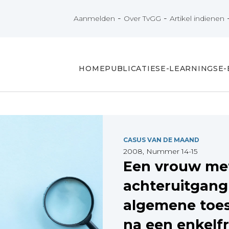
-
-
Aanmelden
Over TvGG
Artikel indienen
HOME
PUBLICATIES
E-LEARNINGS
E
CASUS VAN DE MAAND
2008, Nummer 14-15
Een vrouw me
achteruitgang
algemene toe
na een enkelf