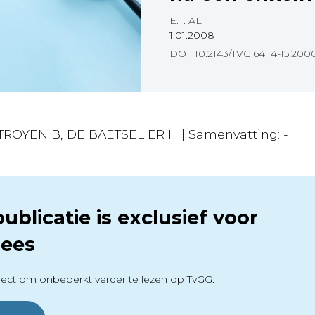
E.T. AL
1.01.2008
DOI:
10.2143/TVG.64.14-15.200
NTROYEN B, DE BAETSELIER H | Samenvatting: -
ublicatie is exclusief voor
ees
ect om onbeperkt verder te lezen op TvGG.