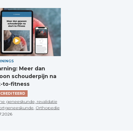
RNINGS
arning: Meer dan
on schouderpijn na
t-to-fitness
CREDITEERD
he geneeskunde, revalidatie
ortgeneeskunde
,
Orthopedie
7.2026