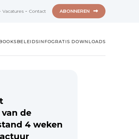
-
-
ABONNEREN
Vacatures
Contact
-BOOKS
BELEIDSINFO
GRATIS DOWNLOADS
t
 van de
stand 4 weken
ractuur