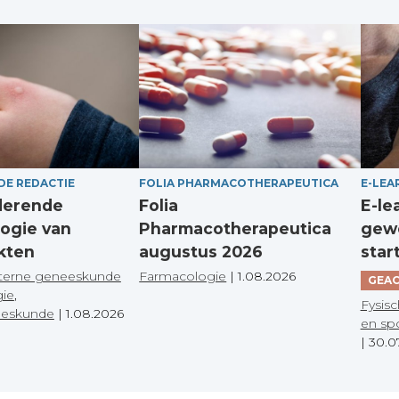
DE REDACTIE
FOLIA PHARMACOTHERAPEUTICA
E-LEA
derende
Folia
E-le
ogie van
Pharmacotherapeutica
gewo
kten
augustus 2026
star
terne geneeskunde
Farmacologie
|
1.08.2026
GEAC
gie
,
Fysisc
eeskunde
|
1.08.2026
en sp
|
30.0