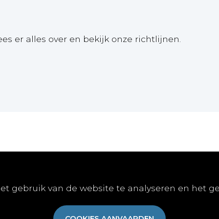
ees er alles over en bekijk onze richtlijnen.
Online
Publiceren
Abon
et gebruik van de website te analyseren en het g
E-learnings
Artikel indienen
Abonn
E-books
Vacature publiceren
Aanme
COOKIES AANVAARDEN