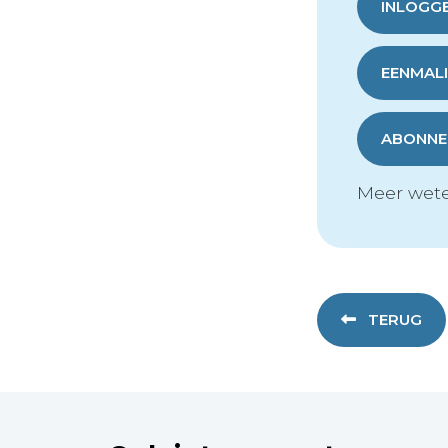
INLOGG
EENMALI
ABONNER
Meer wete
TERUG