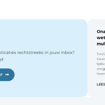
Ona
wet
mul
icaties rechtstreeks in jouw inbox?
TvGG
Gezo
f.
tijds
zorg
heen
EF
LEE