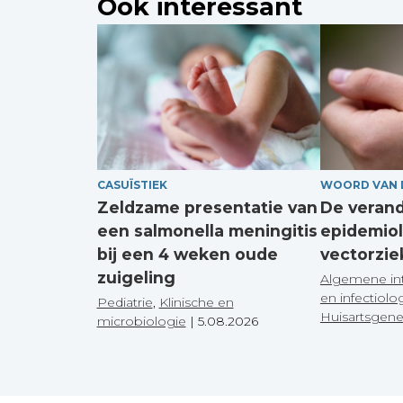
Ook interessant
CASUÏSTIEK
WOORD VAN 
Zeldzame presentatie van
De veran
een salmonella meningitis
epidemiol
bij een 4 weken oude
vectorzie
zuigeling
Algemene in
en infectiolo
Pediatrie
,
Klinische en
Huisartsgen
microbiologie
|
5.08.2026