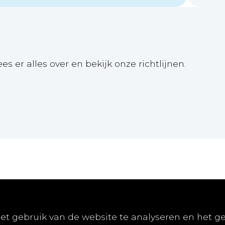
ees er alles over en bekijk onze richtlijnen.
Online
Publiceren
Abon
et gebruik van de website te analyseren en het g