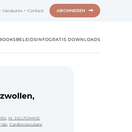
-
-
ABONNEREN
Vacatures
Contact
-BOOKS
BELEIDSINFO
GRATIS DOWNLOADS
ezwollen,
ERS
,
M. DELTOMME
unde
,
Cardiovasculaire