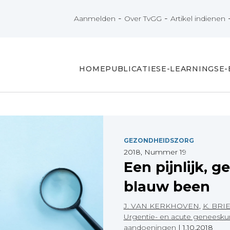
-
-
Aanmelden
Over TvGG
Artikel indienen
HOME
PUBLICATIES
E-LEARNINGS
E
GEZONDHEIDSZORG
2018, Nummer 19
Een pijnlijk, g
blauw been
J. VAN KERKHOVEN
,
K. BRI
Urgentie- en acute geneesk
aandoeningen
|
1.10.2018