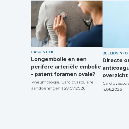
CASUÏSTIEK
BELEIDSINFO
Longembolie en een
Directe o
perifere arteriële embolie
anticoagu
- patent foramen ovale?
overzicht 
Pneumologie
,
Cardiovasculaire
Cardiovascul
aandoeningen
|
29.07.2026
4.06.2026