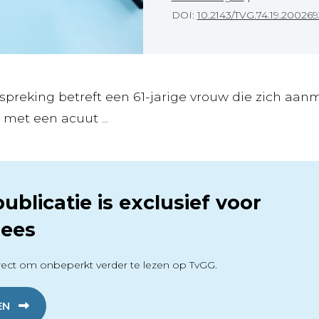
DOI:
10.2143/TVG.74.19.200269
preking betreft een 61-jarige vrouw die zich aan
met een acuut ...
ublicatie is exclusief voor
ees
ect om onbeperkt verder te lezen op TvGG.
EN