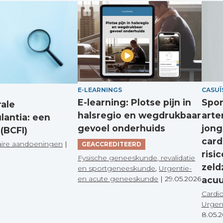
E-LEARNINGS
CASUÏ
E-learning: Plotse pijn in
Spon
rale
halsregio en wegdrukbaar
arte
lantia: een
gevoel onderhuids
jong
(BCFI)
card
aire aandoeningen
|
GEACCREDITEERD
risi
Fysische geneeskunde, revalidatie
zeld
en sportgeneeskunde
,
Urgentie-
en acute geneeskunde
|
29.05.2026
acuu
Cardi
Urgen
8.05.