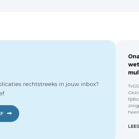
Ona
wet
mul
icaties rechtstreeks in jouw inbox?
TvGG
Gezo
f.
tijds
zorg
heen
EF
LEE