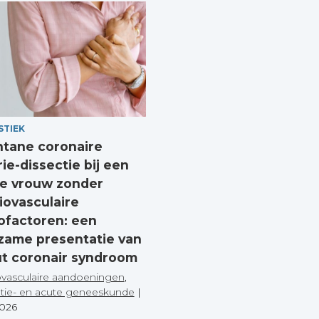
STIEK
tane coronaire
rie-dissectie bij een
e vrouw zonder
iovasculaire
cofactoren: een
zame presentatie van
t coronair syndroom
ovasculaire aandoeningen
,
tie- en acute geneeskunde
|
2026