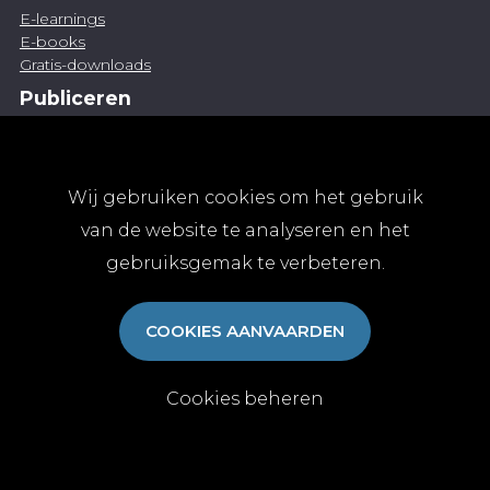
E-learnings
E-books
Gratis-downloads
Publiceren
Artikel indienen
Vacature publiceren
Abonnementen
Wij gebruiken cookies om het gebruik
Abonneren
van de website te analyseren en het
Aanmelden
gebruiksgemak te verbeteren.
Algemene abonnementsvoorwaarden
TvGG
COOKIES AANVAARDEN
Over ons
Colofon
Contact
Cookies beheren
© Tijdschrift voor Geneeskunde vzw 2025
|
Privacy
|
Cookies