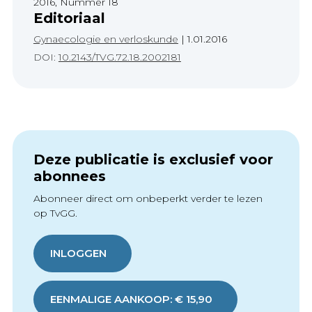
2016, Nummer 18
Editoriaal
Gynaecologie en verloskunde
|
1.01.2016
DOI:
10.2143/TVG.72.18.2002181
Deze publicatie is exclusief voor
abonnees
Abonneer direct om onbeperkt verder te lezen
op TvGG.
INLOGGEN
EENMALIGE AANKOOP: € 15,90