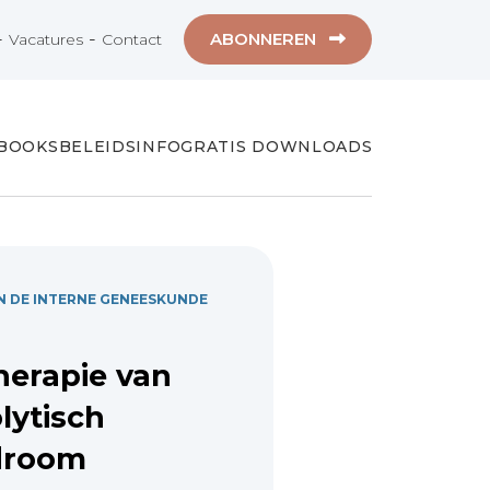
-
-
ABONNEREN
Vacatures
Contact
-BOOKS
BELEIDSINFO
GRATIS DOWNLOADS
 DE INTERNE GENEESKUNDE
herapie van
lytisch
droom