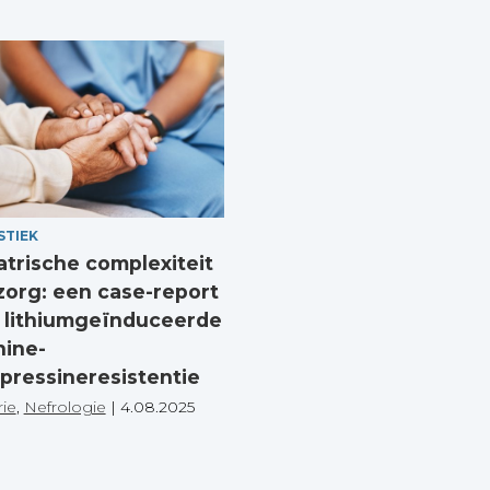
STIEK
atrische complexiteit
zorg: een case-report
 lithiumgeïnduceerde
nine-
pressineresistentie
rie
,
Nefrologie
|
4.08.2025