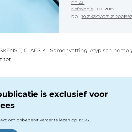
E.T. AL
Nefrologie
|
1.01.2015
DOI:
10.2143/TVG.71.21.200199
YSKENS T, CLAES K | Samenvatting: Atypisch hemo
tot ...
ublicatie is exclusief voor
ees
ect om onbeperkt verder te lezen op TvGG.