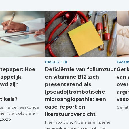
CASUÏSTIEK
CASUÏ
itepaper: Hoe
Deficiëntie van foliumzuur
Geri
appelijk
en vitamine B12 zich
van 
wd zijn
presenterend als
over
(pseudo)trombotische
argi
tikels?
microangiopathie: een
vaso
case-report en
terne geneeskunde
Geriat
gie
,
Allergologie
en
literatuuroverzicht
1.2026
Hematologie
,
Algemene interne
geneeskunde en infectiologie
|