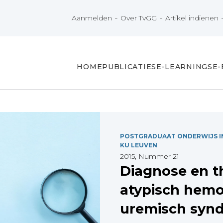
-
-
Aanmelden
Over TvGG
Artikel indienen
HOME
PUBLICATIES
E-LEARNINGS
E
POSTGRADUAAT ONDERWIJS IN
KU LEUVEN
2015, Nummer 21
Diagnose en t
atypisch hemo
uremisch syn