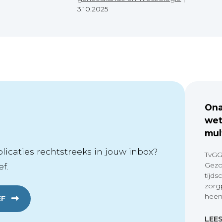
3.10.2025
Ona
wet
mul
icaties rechtstreeks in jouw inbox?
TvGG
Gezo
f.
tijds
zorg
heen
EF
LEE