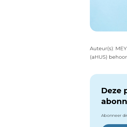
Auteur(s): ME
(aHUS) behoort 
Deze p
abonn
Abonneer dir