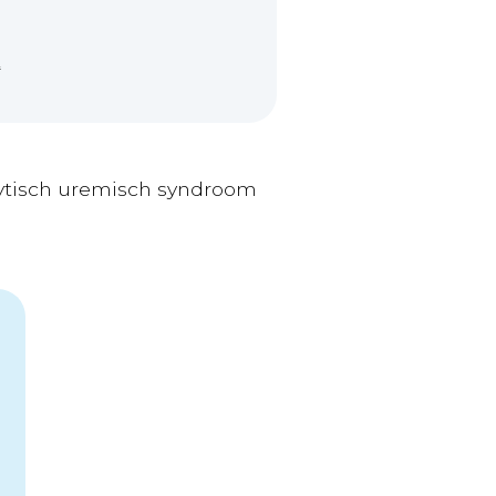
2
lytisch uremisch syndroom