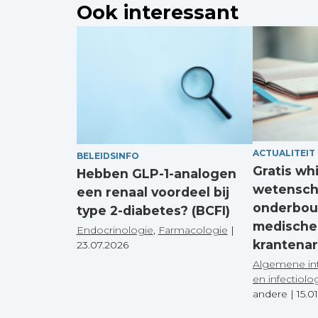
Ook interessant
ACTUALITEIT
BELEIDSINFO
Gratis wh
Hebben GLP-1-analogen
wetensch
een renaal voordeel bij
onderbou
type 2-diabetes? (BCFI)
medische
Endocrinologie
,
Farmacologie
|
krantenar
23.07.2026
Algemene in
en infectiolo
andere
|
15.0