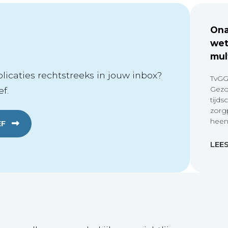
Ona
wet
mul
icaties rechtstreeks in jouw inbox?
TvGG
Gezo
f.
tijds
zorg
heen
EF
LEE