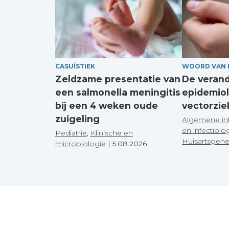
CASUÏSTIEK
WOORD VAN 
Zeldzame presentatie van
De veran
een salmonella meningitis
epidemiol
bij een 4 weken oude
vectorzie
zuigeling
Algemene in
en infectiolo
Pediatrie
,
Klinische en
Huisartsgen
microbiologie
|
5.08.2026