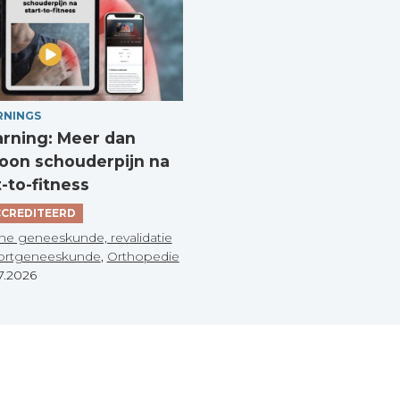
RNINGS
arning: Meer dan
on schouderpijn na
t-to-fitness
CREDITEERD
he geneeskunde, revalidatie
ortgeneeskunde
,
Orthopedie
7.2026