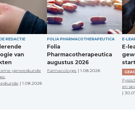
DE REDACTIE
FOLIA PHARMACOTHERAPEUTICA
E-LEA
derende
Folia
E-le
ogie van
Pharmacotherapeutica
gewo
kten
augustus 2026
star
terne geneeskunde
Farmacologie
|
1.08.2026
GEAC
gie
,
Fysisc
eeskunde
|
1.08.2026
en sp
|
30.0