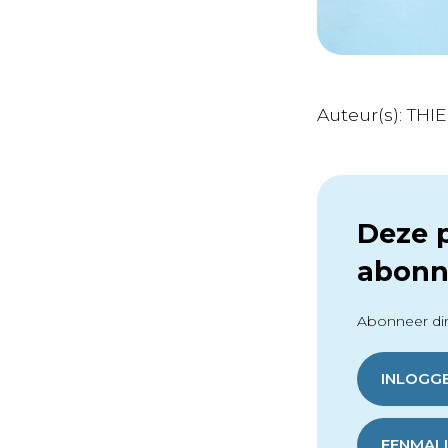
Auteur(s): THIE
Deze p
abonn
Abonneer dir
INLOGG
EENMALI