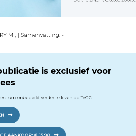
DOI:
10.2143/TVG.69.09.20013
RY M , | Samenvatting: -
ublicatie is exclusief voor
ees
ect om onbeperkt verder te lezen op TvGG.
EN
GE AANKOOP: € 15,90