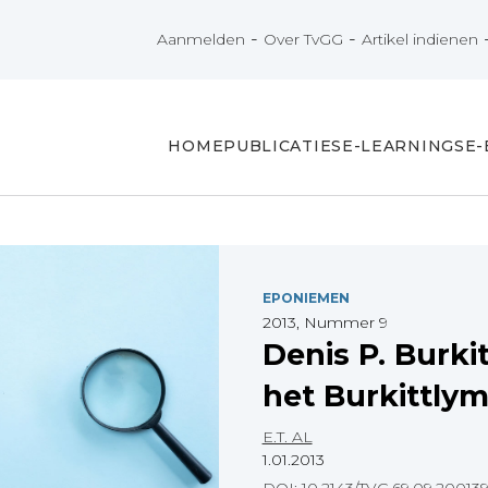
-
-
Aanmelden
Over TvGG
Artikel indienen
HOME
PUBLICATIES
E-LEARNINGS
E
EPONIEMEN
2013, Nummer 9
Denis P. Burkit
het Burkittly
E.T. AL
1.01.2013