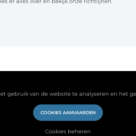
ees er alles over en bekijk onze richtlijnen.
Online
Publiceren
Abon
et gebruik van de website te analyseren en het g
E-learnings
Artikel indienen
Abonn
E-books
Vacature publiceren
Aanme
COOKIES AANVAARDEN
Gratis-downloads
Algem
Cookies beheren