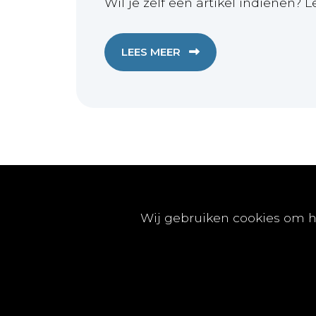
Wil je zelf een artikel indienen? L
LEES MEER
Publicaties
Wij gebruiken cookies om h
Artikels
Nummers
Beleidsinfo
Proefschriften
Vacatures