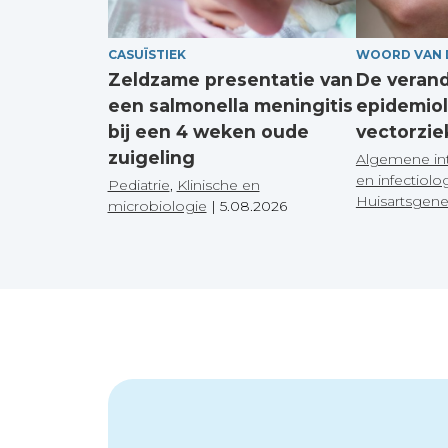
CASUÏSTIEK
WOORD VAN 
Zeldzame presentatie van
De veran
een salmonella meningitis
epidemiol
bij een 4 weken oude
vectorzie
zuigeling
Algemene in
en infectiolo
Pediatrie
,
Klinische en
Huisartsgen
microbiologie
|
5.08.2026