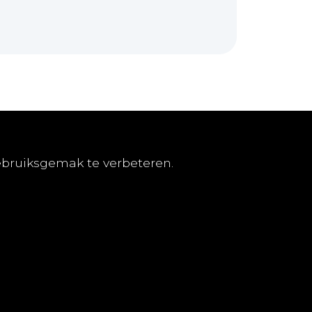
nementen
TvGG
ebruiksgemak te verbeteren.
eren
Over ons
lden
Colofon
ene abonnementsvoorwaarden
Contact