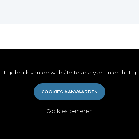
Online
Publiceren
Abon
et gebruik van de website te analyseren en het g
E-learnings
Artikel indienen
Abonn
E-books
Vacature publiceren
Aanme
COOKIES AANVAARDEN
Gratis-downloads
Algem
Cookies beheren
y
|
Cookies