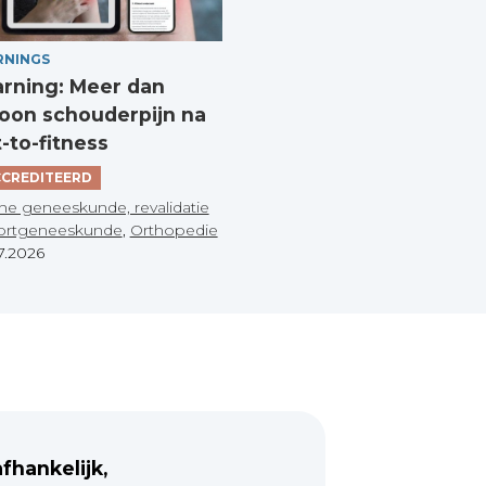
RNINGS
arning: Meer dan
on schouderpijn na
t-to-fitness
CREDITEERD
he geneeskunde, revalidatie
ortgeneeskunde
,
Orthopedie
7.2026
fhankelijk,