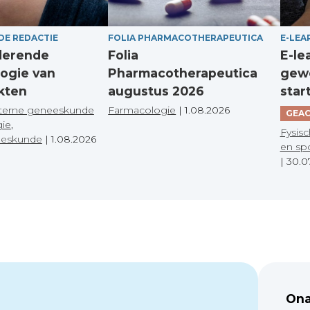
DE REDACTIE
FOLIA PHARMACOTHERAPEUTICA
E-LEA
derende
Folia
E-le
ogie van
Pharmacotherapeutica
gewo
kten
augustus 2026
star
terne geneeskunde
Farmacologie
|
1.08.2026
GEAC
gie
,
Fysisc
eeskunde
|
1.08.2026
en sp
|
30.0
Ona