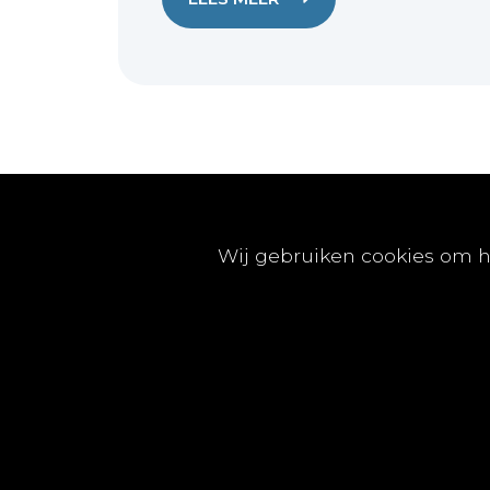
Publicaties
Wij gebruiken cookies om h
Artikels
Nummers
Beleidsinfo
Proefschriften
Vacatures
© Tijdschrift voor Geneeskunde vzw 2025 |
Privac