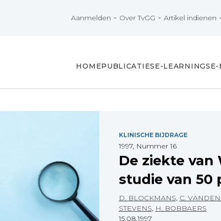
-
-
Aanmelden
Over TvGG
Artikel indienen
HOME
PUBLICATIES
E-LEARNINGS
E
KLINISCHE BIJDRAGE
1997, Nummer 16
De ziekte van
studie van 50 
D. BLOCKMANS
,
C. VANDE
STEVENS
,
H. BOBBAERS
15.08.1997