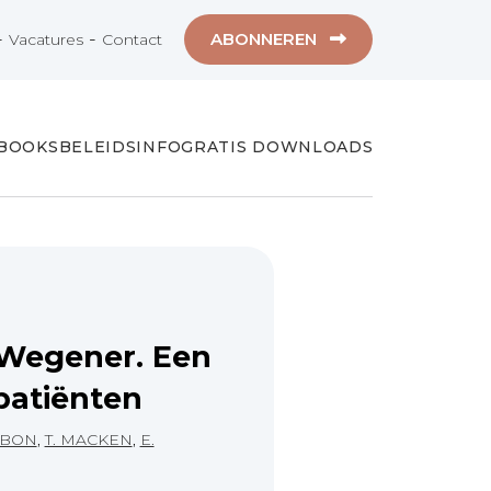
-
-
ABONNEREN
Vacatures
Contact
-BOOKS
BELEIDSINFO
GRATIS DOWNLOADS
 Wegener. Een
patiënten
NBON
,
T. MACKEN
,
E.