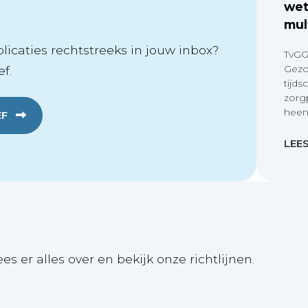
wet
mul
icaties rechtstreeks in jouw inbox?
TvGG
Gezo
f.
tijds
zorg
heen
EF
LEE
ees er alles over en bekijk onze richtlijnen.