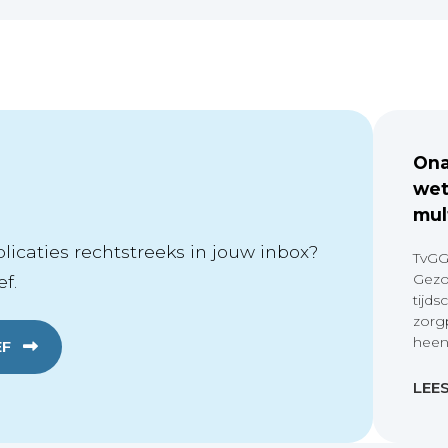
Ona
wet
mul
icaties rechtstreeks in jouw inbox?
TvGG
Gezo
f.
tijds
zorg
heen
EF
LEE