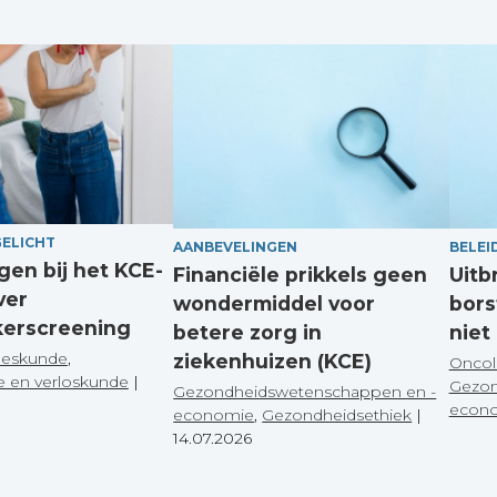
GELICHT
AANBEVELINGEN
BELEI
en bij het KCE-
Financiële prikkels geen
Uitb
ver
wondermiddel voor
bors
kerscreening
betere zorg in
niet
eeskunde
,
ziekenhuizen (KCE)
Oncol
e en verloskunde
|
Gezon
Gezondheidswetenschappen en -
econ
economie
,
Gezondheidsethiek
|
14.07.2026