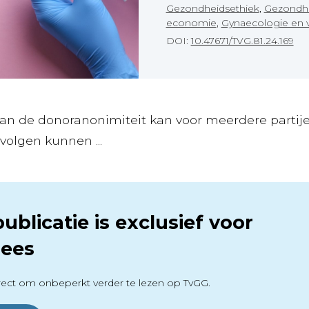
Gezondheidsethiek
,
Gezondhe
economie
,
Gynaecologie en 
DOI:
10.47671/TVG.81.24.169
van de donoranonimiteit kan voor meerdere partij
olgen kunnen ...
ublicatie is exclusief voor
ees
ect om onbeperkt verder te lezen op TvGG.