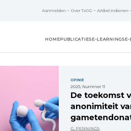
-
-
Aanmelden
Over TvGG
Artikel indienen
HOME
PUBLICATIES
E-LEARNINGS
E
OPINIE
2025, Nummer 11
De toekomst v
anonimiteit va
gametendonati
G. PENNINGS