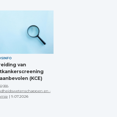
DSINFO
reiding van
tkankerscreening
 aanbevolen (KCE)
ogie
,
dheidswetenschappen en -
omie
|
9.07.2026