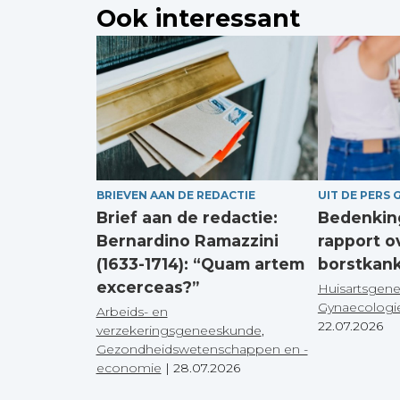
Ook interessant
BRIEVEN AAN DE REDACTIE
UIT DE PERS 
Brief aan de redactie:
Bedenking
Bernardino Ramazzini
rapport o
(1633-1714): “Quam artem
borstkan
excerceas?”
Huisartsgen
Gynaecologi
Arbeids- en
22.07.2026
verzekeringsgeneeskunde
,
Gezondheidswetenschappen en -
economie
|
28.07.2026