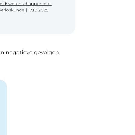
idswetenschappen en -
verloskunde
|
17.10.2025
en negatieve gevolgen