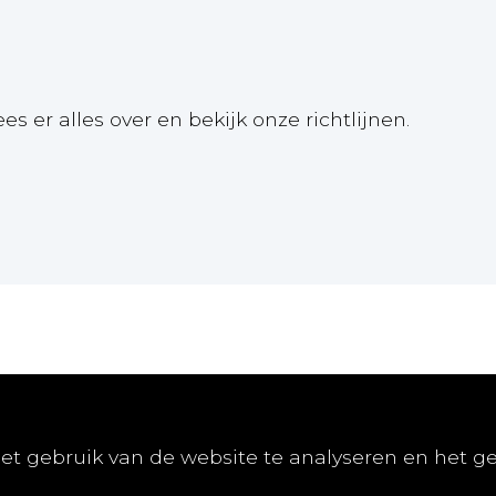
ees er alles over en bekijk onze richtlijnen.
Online
Publiceren
Abon
et gebruik van de website te analyseren en het g
E-learnings
Artikel indienen
Abonn