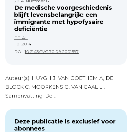
2014, Nummer 8
De medische voorgeschiedenis
blijft levensbelangrijk: een
immigrante met hypofysaire
deficiëntie
E.T. AL
1.01.2014
DOI:
10.2143/TVG.70.08.2001597
Auteur(s): HUYGH J, VAN GOETHEM A, DE
BLOCK C, MOORKENS G, VAN GAAL L , |
Samenvatting: De ...
Deze publicatie is exclusief voor
abonnees