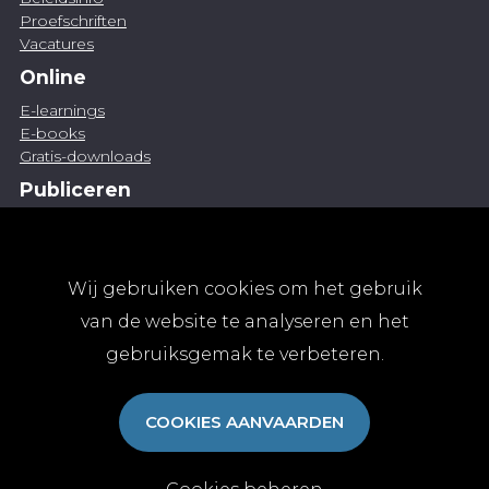
Proefschriften
Vacatures
Online
E-learnings
E-books
Gratis-downloads
Publiceren
Artikel indienen
Vacature publiceren
Abonnementen
Wij gebruiken cookies om het gebruik
Abonneren
van de website te analyseren en het
Aanmelden
gebruiksgemak te verbeteren.
Algemene abonnementsvoorwaarden
TvGG
COOKIES AANVAARDEN
Over ons
Colofon
Contact