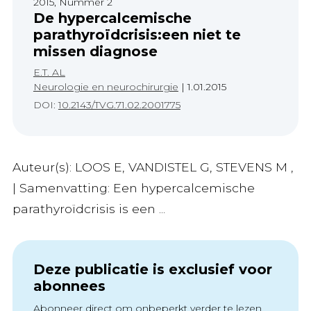
2015, Nummer 2
De hypercalcemische
parathyroïdcrisis:een niet te
missen diagnose
E.T. AL
Neurologie en neurochirurgie
|
1.01.2015
DOI:
10.2143/TVG.71.02.2001775
Auteur(s): LOOS E, VANDISTEL G, STEVENS M ,
| Samenvatting: Een hypercalcemische
parathyroïdcrisis is een ...
Deze publicatie is exclusief voor
abonnees
Abonneer direct om onbeperkt verder te lezen