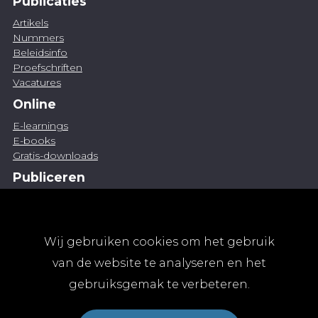
Publicaties
Artikels
Nummers
Beleidsinfo
Proefschriften
Vacatures
Online
E-learnings
E-books
Gratis-downloads
Publiceren
Artikel indienen
Vacature publiceren
Abonnementen
Wij gebruiken cookies om het gebruik
Abonneren
van de website te analyseren en het
Aanmelden
gebruiksgemak te verbeteren.
Algemene abonnementsvoorwaarden
TvGG