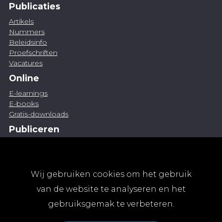
Publicaties
Artikels
Nummers
Beleidsinfo
Proefschriften
Vacatures
Online
E-learnings
E-books
Gratis-downloads
Publiceren
Artikel indienen
Vacature publiceren
Abonnementen
Wij gebruiken cookies om het gebruik
Abonneren
van de website te analyseren en het
Aanmelden
gebruiksgemak te verbeteren.
Algemene abonnementsvoorwaarden
TvGG