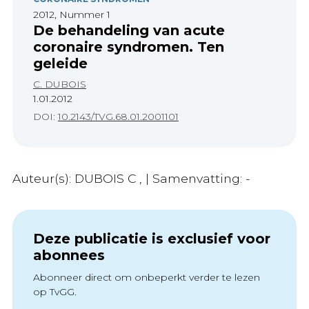
2012, Nummer 1
De behandeling van acute
coronaire syndromen. Ten
geleide
C. DUBOIS
1.01.2012
DOI:
10.2143/TVG.68.01.2001101
Auteur(s): DUBOIS C , | Samenvatting: -
Deze publicatie is exclusief voor
abonnees
Abonneer direct om onbeperkt verder te lezen
op TvGG.