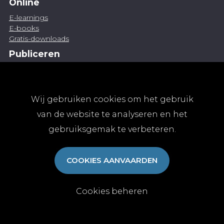
Online
E-learnings
E-books
Gratis-downloads
Publiceren
Artikel indienen
Vacature publiceren
Abonnementen
Wij gebruiken cookies om het gebruik
Abonneren
van de website te analyseren en het
Aanmelden
gebruiksgemak te verbeteren.
Algemene abonnementsvoorwaarden
TvGG
COOKIES AANVAARDEN
Over ons
Colofon
Contact
Cookies beheren
© Tijdschrift voor Geneeskunde vzw 2025