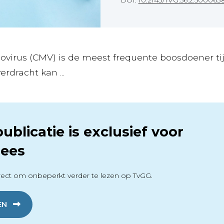
DOI:
10.2143/TVG.56.2.500063
ovirus (CMV) is de meest frequente boosdoener ti
rdracht kan ...
ublicatie is exclusief voor
ees
ect om onbeperkt verder te lezen op TvGG.
EN