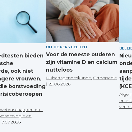
UIT DE PERS GELICHT
BELEI
Voor de meeste ouderen
edtesten bieden
Nieu
zijn vitamine D en calcium
ische
onde
nutteloos
de, ook niet
aanp
Huisartsgeneeskunde
,
Orthopedie
ngere vrouwen,
tijd
|
29.06.2026
die borstvoeding
(KCE
 risicoberoepen
Algem
en inf
verlo
wetenschappen en -
ynaecologie en
|
7.07.2026