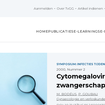
-
-
Aanmelden
Over TvGG
Artikel indienen
HOME
PUBLICATIES
E-LEARNINGS
E
SYMPOSIUM: INFECTIES TIJD
2000, Nummer 2
Cytomegalovir
zwangerscha
M. BODÉUS
,
P. GOUBAU
Gynaecologie en verloskund