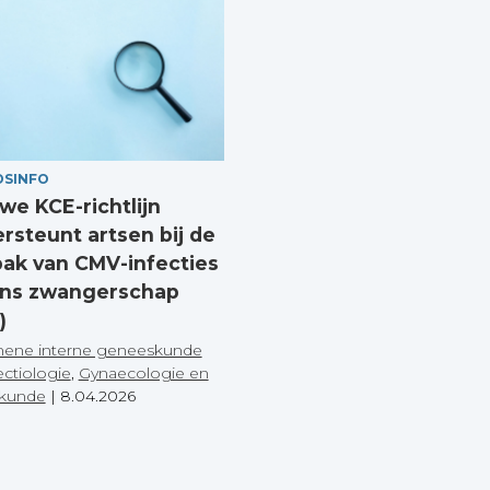
DSINFO
we KCE-richtlijn
rsteunt artsen bij de
ak van CMV-infecties
ens zwangerschap
)
ene interne geneeskunde
ectiologie
,
Gynaecologie en
skunde
|
8.04.2026