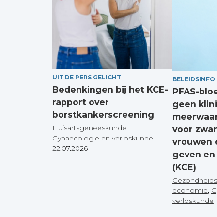
UIT DE PERS GELICHT
BELEIDSINFO
Bedenkingen bij het KCE-
PFAS-blo
rapport over
geen klin
borstkankerscreening
meerwaar
Huisartsgeneeskunde
,
voor zwa
Gynaecologie en verloskunde
|
vrouwen 
22.07.2026
geven en
(KCE)
Gezondheids
economie
,
G
verloskunde