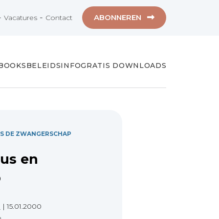
-
-
ABONNEREN
Vacatures
Contact
-BOOKS
BELEIDSINFO
GRATIS DOWNLOADS
ENS DE ZWANGERSCHAP
us en
p
e
|
15.01.2000