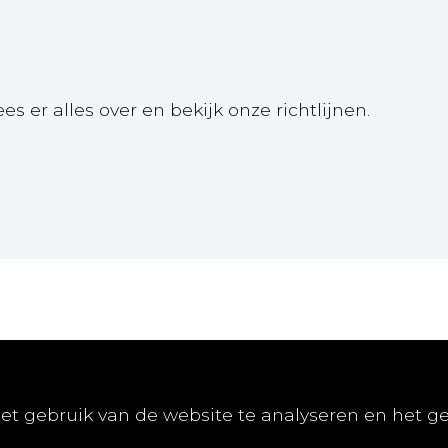
ees er alles over en bekijk onze richtlijnen.
Online
Publiceren
Abon
et gebruik van de website te analyseren en het g
E-learnings
Artikel indienen
Abonn