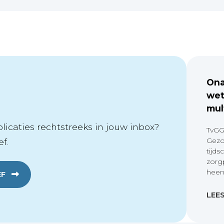
Ona
wet
mul
icaties rechtstreeks in jouw inbox?
TvGG
Gezo
f.
tijds
zorg
heen
EF
LEE