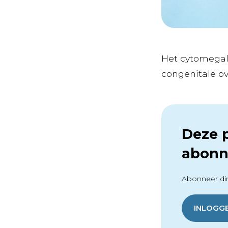
Het cytomegal
congenitale ove
Deze p
abonn
Abonneer dir
INLOGG